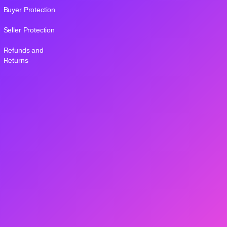
Buyer Protection
Seller Protection
Refunds and
Returns