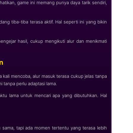
hatikan, game ini memang punya daya tarik sendiri,
 tiba-tiba terasa aktif. Hal seperti ini yang bikin
mengejar hasil, cukup mengikuti alur dan menikmati
n
kali mencoba, alur masuk terasa cukup jelas tanpa
 tanpa perlu adaptasi lama.
 waktu lama untuk mencari apa yang dibutuhkan. Hal
u sama, tapi ada momen tertentu yang terasa lebih