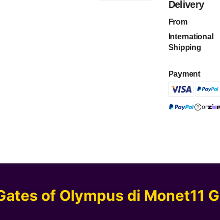
Delivery
From
International
Shipping
Payment
or
ates of Olympus di Monet11 G