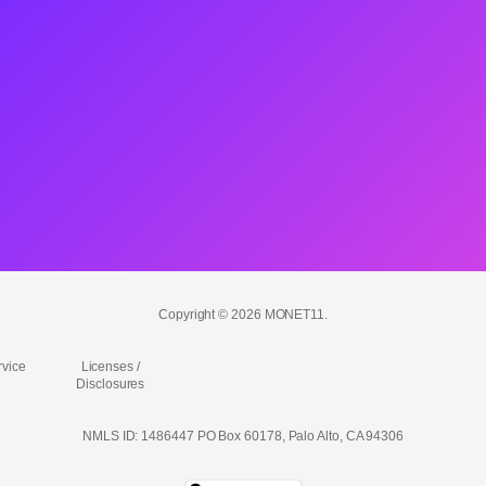
Copyright © 2026 MONET11.
rvice
Licenses /
Disclosures
NMLS ID: 1486447 PO Box 60178, Palo Alto, CA 94306