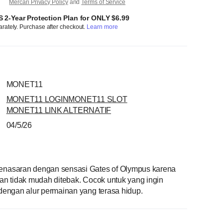
Mercari Privacy Policy
and
Terms of Service
 2-Year Protection Plan for ONLY $6.99
rately. Purchase after checkout.
Learn more
MONET11
MONET11 LOGIN
MONET11 SLOT
MONET11 LINK ALTERNATIF
04/5/26
nasaran dengan sensasi Gates of Olympus karena 
an tidak mudah ditebak. Cocok untuk yang ingin 
 dengan alur permainan yang terasa hidup.