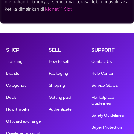
memahami ritmenya, semuanya terasa lebih masuk akal
ketika dimainkan di
Monet11 Slot
SHOP
SELL
SUPPORT
Trending
How to sell
Contact Us
Brands
Packaging
Help Center
Categories
Shipping
Service Status
Deals
Getting paid
Marketplace
Guidelines
How it works
Authenticate
Safety Guidelines
Gift card exchange
Buyer Protection
Create an account