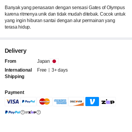
Banyak yang penasaran dengan sensasi Gates of Olympus 
karena ritmenya unik dan tidak mudah ditebak. Cocok untuk 
yang ingin hiburan santai dengan alur permainan yang 
terasa hidup.
Delivery
From
Japan
International
Free
3+ days
Shipping
Payment
or