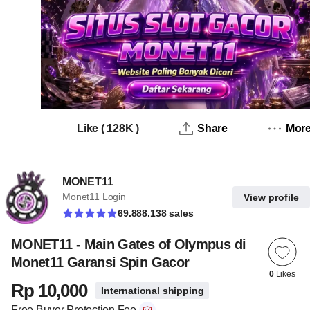
Like
(
128K
)
Share
Mor
MONET11
Monet11 Login
View profile
69.888.138 sales
MONET11 - Main Gates of Olympus di
Monet11 Garansi Spin Gacor
0
Likes
Rp 10,000
International shipping
Free Buyer Protection Fee