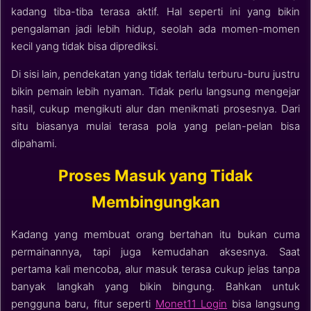
kadang tiba-tiba terasa aktif. Hal seperti ini yang bikin
pengalaman jadi lebih hidup, seolah ada momen-momen
kecil yang tidak bisa diprediksi.
Di sisi lain, pendekatan yang tidak terlalu terburu-buru justru
bikin pemain lebih nyaman. Tidak perlu langsung mengejar
hasil, cukup mengikuti alur dan menikmati prosesnya. Dari
situ biasanya mulai terasa pola yang pelan-pelan bisa
dipahami.
Proses Masuk yang Tidak
Membingungkan
Kadang yang membuat orang bertahan itu bukan cuma
permainannya, tapi juga kemudahan aksesnya. Saat
pertama kali mencoba, alur masuk terasa cukup jelas tanpa
banyak langkah yang bikin bingung. Bahkan untuk
pengguna baru, fitur seperti
Monet11 Login
bisa langsung