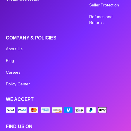
Seller Protection
Refunds and
Returns
COMPANY & POLICIES
About Us
Blog
Careers
Policy Center
WE ACCEPT
FIND US ON