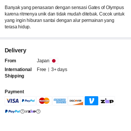
Banyak yang penasaran dengan sensasi Gates of Olympus 
karena ritmenya unik dan tidak mudah ditebak. Cocok untuk 
yang ingin hiburan santai dengan alur permainan yang 
terasa hidup.
Delivery
From
Japan
International
Free
3+ days
Shipping
Payment
or