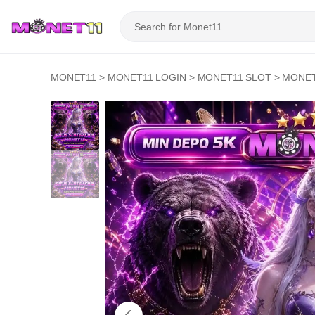
MONET11
>
MONET11 LOGIN
>
MONET11 SLOT
>
MONET