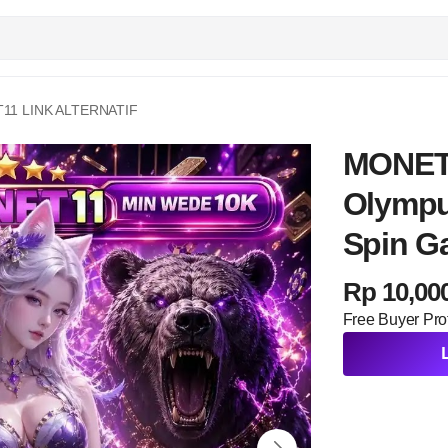
11 LINK ALTERNATIF
MONET1
Olympu
Spin G
Rp 10,00
Free Buyer Pro