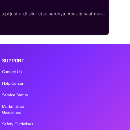
i justru di situ letak serunya. Apalagi saat mulai
SUPPORT
Contact Us
Help Center
Service Status
Marketplace
Guidelines
Safety Guidelines