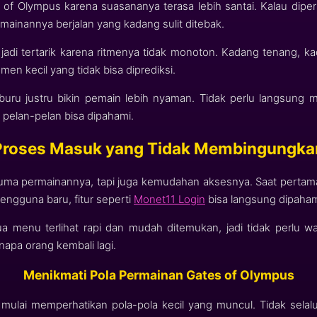
of Olympus karena suasananya terasa lebih santai. Kalau diper
rmainannya berjalan yang kadang sulit ditebak.
i tertarik karena ritmenya tidak monoton. Kadang tenang, kadang
n kecil yang tidak bisa diprediksi.
ru-buru justru bikin pemain lebih nyaman. Tidak perlu langsung 
g pelan-pelan bisa dipahami.
Proses Masuk yang Tidak Membingungka
a permainannya, tapi juga kemudahan aksesnya. Saat pertama 
engguna baru, fitur seperti
Monet11 Login
bisa langsung dipahami
mua menu terlihat rapi dan mudah ditemukan, jadi tidak perlu
enapa orang kembali lagi.
Menikmati Pola Permainan Gates of Olympus
 mulai memperhatikan pola-pola kecil yang muncul. Tidak selal