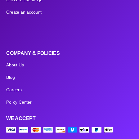
Create an account
COMPANY & POLICIES
About Us
Blog
Careers
Policy Center
WE ACCEPT