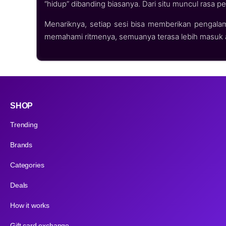
“hidup” dibanding biasanya. Dari situ muncul rasa 
Menariknya, setiap sesi bisa memberikan pengalama
memahami ritmenya, semuanya terasa lebih masuk a
SHOP
Trending
Brands
Categories
Deals
How it works
Gift card exchange