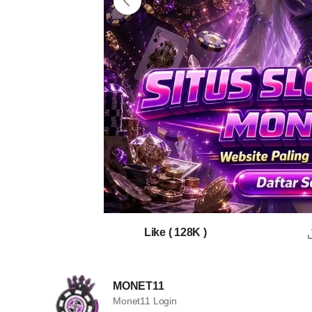
Like
(
128K
)
MONET11
Monet11 Login