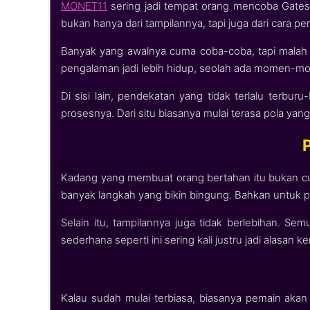
MONET11
sering jadi tempat orang mencoba Gates 
bukan hanya dari tampilannya, tapi juga dari cara pe
Banyak yang awalnya cuma coba-coba, tapi malah jad
pengalaman jadi lebih hidup, seolah ada momen-mome
Di sisi lain, pendekatan yang tidak terlalu terbu
prosesnya. Dari situ biasanya mulai terasa pola yan
Kadang yang membuat orang bertahan itu bukan cum
banyak langkah yang bikin bingung. Bahkan untuk p
Selain itu, tampilannya juga tidak berlebihan. Se
sederhana seperti ini sering kali justru jadi alasan k
Kalau sudah mulai terbiasa, biasanya pemain akan