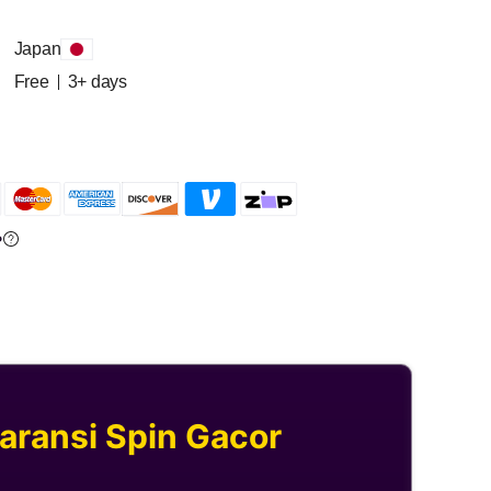
Japan
Free
3+ days
aransi Spin Gacor