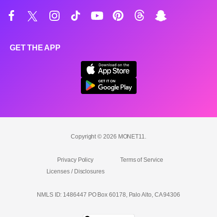
GET THE APP
Copyright © 2026 MONET11.
Privacy Policy
Terms of Service
Licenses / Disclosures
NMLS ID: 1486447 PO Box 60178, Palo Alto, CA 94306