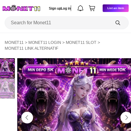
Sign up
Log in
List an item
MONET11
>
MONET11 LOGIN
>
MONET11 SLOT
>
MONET11 LINK ALTERNATIF