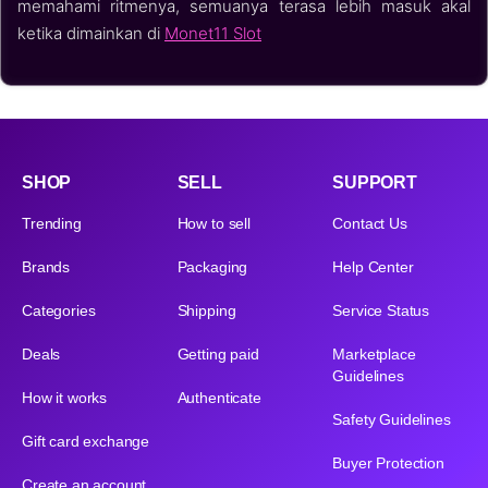
memahami ritmenya, semuanya terasa lebih masuk akal
ketika dimainkan di
Monet11 Slot
SHOP
SELL
SUPPORT
Trending
How to sell
Contact Us
Brands
Packaging
Help Center
Categories
Shipping
Service Status
Deals
Getting paid
Marketplace
Guidelines
How it works
Authenticate
Safety Guidelines
Gift card exchange
Buyer Protection
Create an account