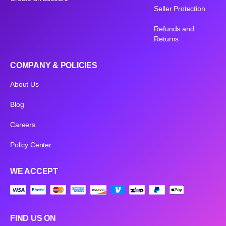
Seller Protection
Refunds and
Returns
COMPANY & POLICIES
About Us
Blog
Careers
Policy Center
WE ACCEPT
FIND US ON