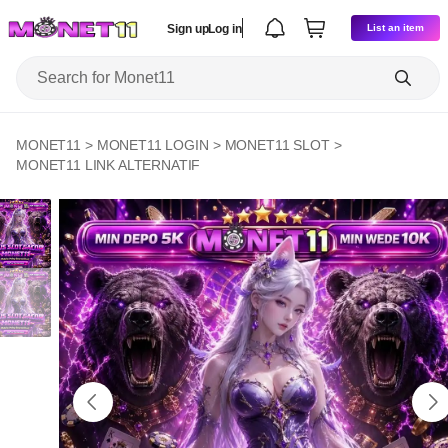
Sign up
Log in
List an item
MONET11
>
MONET11 LOGIN
>
MONET11 SLOT
>
MONET11 LINK ALTERNATIF