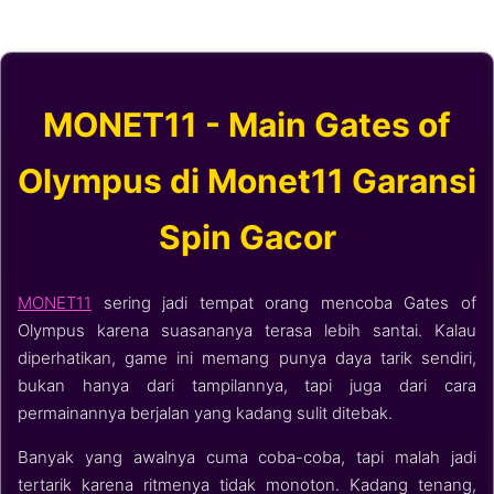
MONET11 - Main Gates of
Olympus di Monet11 Garansi
Spin Gacor
MONET11
sering jadi tempat orang mencoba Gates of
Olympus karena suasananya terasa lebih santai. Kalau
diperhatikan, game ini memang punya daya tarik sendiri,
bukan hanya dari tampilannya, tapi juga dari cara
permainannya berjalan yang kadang sulit ditebak.
Banyak yang awalnya cuma coba-coba, tapi malah jadi
tertarik karena ritmenya tidak monoton. Kadang tenang,