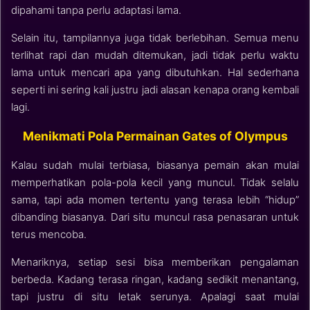
dipahami tanpa perlu adaptasi lama.
Selain itu, tampilannya juga tidak berlebihan. Semua menu
terlihat rapi dan mudah ditemukan, jadi tidak perlu waktu
lama untuk mencari apa yang dibutuhkan. Hal sederhana
seperti ini sering kali justru jadi alasan kenapa orang kembali
lagi.
Menikmati Pola Permainan Gates of Olympus
Kalau sudah mulai terbiasa, biasanya pemain akan mulai
memperhatikan pola-pola kecil yang muncul. Tidak selalu
sama, tapi ada momen tertentu yang terasa lebih “hidup”
dibanding biasanya. Dari situ muncul rasa penasaran untuk
terus mencoba.
Menariknya, setiap sesi bisa memberikan pengalaman
berbeda. Kadang terasa ringan, kadang sedikit menantang,
tapi justru di situ letak serunya. Apalagi saat mulai