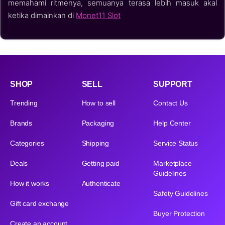
memahami ritmenya, semuanya terasa lebih masuk akal
ketika dimainkan di
Monet11 Slot
SHOP
SELL
SUPPORT
Trending
How to sell
Contact Us
Brands
Packaging
Help Center
Categories
Shipping
Service Status
Deals
Getting paid
Marketplace
Guidelines
How it works
Authenticate
Safety Guidelines
Gift card exchange
Buyer Protection
Create an account