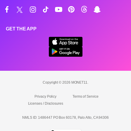
GET THE APP
Copyright © 2026 MONET11.
Privacy Policy
Terms of Service
Licenses / Disclosures
NMLS ID: 1486447 PO Box 60178, Palo Alto, CA 94306