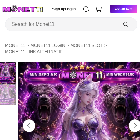
Sign up
Log in
List an item
MONET11
>
MONET11 LOGIN
>
MONET11 SLOT
>
MONET11 LINK ALTERNATIF