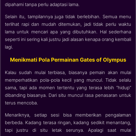
dipahami tanpa perlu adaptasi lama.
Selain itu, tampilannya juga tidak berlebihan. Semua menu
terlihat rapi dan mudah ditemukan, jadi tidak perlu waktu
lama untuk mencari apa yang dibutuhkan. Hal sederhana
seperti ini sering kali justru jadi alasan kenapa orang kembali
lagi.
Menikmati Pola Permainan Gates of Olympus
Kalau sudah mulai terbiasa, biasanya pemain akan mulai
memperhatikan pola-pola kecil yang muncul. Tidak selalu
sama, tapi ada momen tertentu yang terasa lebih “hidup”
dibanding biasanya. Dari situ muncul rasa penasaran untuk
terus mencoba.
Menariknya, setiap sesi bisa memberikan pengalaman
berbeda. Kadang terasa ringan, kadang sedikit menantang,
tapi justru di situ letak serunya. Apalagi saat mulai