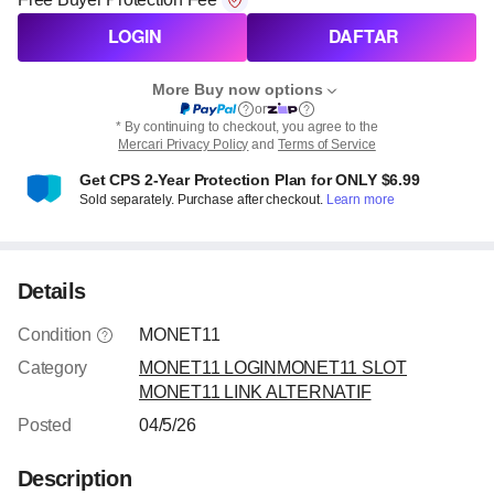
LOGIN
DAFTAR
More Buy now options
or
* By continuing to checkout, you agree to the
Mercari Privacy Policy
and
Terms of Service
Get CPS 2-Year Protection Plan for ONLY $6.99
Sold separately. Purchase after checkout.
Learn more
Details
Condition
MONET11
Category
MONET11 LOGIN
MONET11 SLOT
MONET11 LINK ALTERNATIF
Posted
04/5/26
Description