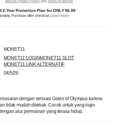
Mercari Privacy Policy
and
Terms of Service
 2-Year Protection Plan for ONLY $6.99
rately. Purchase after checkout.
Learn more
MONET11
MONET11 LOGIN
MONET11 SLOT
MONET11 LINK ALTERNATIF
04/5/26
nasaran dengan sensasi Gates of Olympus karena 
an tidak mudah ditebak. Cocok untuk yang ingin 
 dengan alur permainan yang terasa hidup.