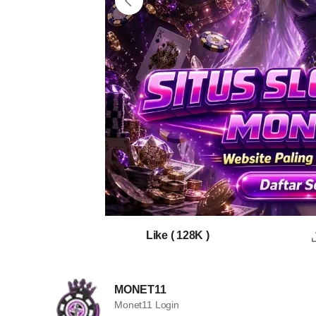
Like
(
128K
)
MONET11
Monet11 Login