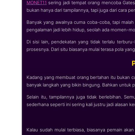
MONET11
sering jadi tempat orang mencoba Gates 
bukan hanya dari tampilannya, tapi juga dari cara pe
Banyak yang awalnya cuma coba-coba, tapi malah jad
pengalaman jadi lebih hidup, seolah ada momen-mome
Di sisi lain, pendekatan yang tidak terlalu terbu
prosesnya. Dari situ biasanya mulai terasa pola yan
Kadang yang membuat orang bertahan itu bukan cum
banyak langkah yang bikin bingung. Bahkan untuk p
Selain itu, tampilannya juga tidak berlebihan. Se
sederhana seperti ini sering kali justru jadi alasan k
Kalau sudah mulai terbiasa, biasanya pemain akan