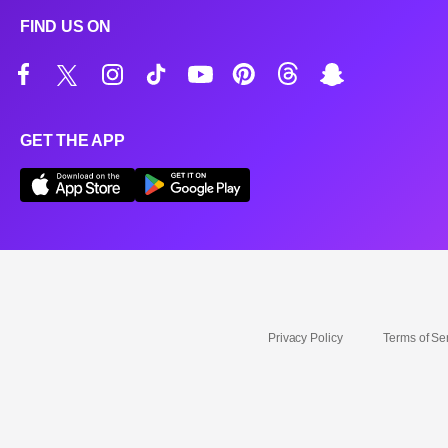
FIND US ON
GET THE APP
Privacy Policy
Terms of Se