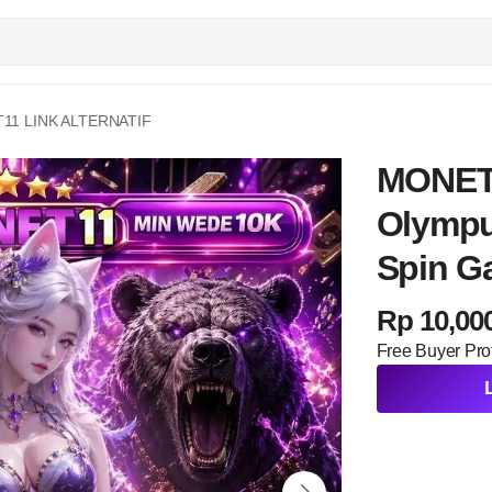
11 LINK ALTERNATIF
MONET1
Olympu
Spin G
Rp 10,00
Free Buyer Pro