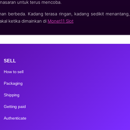
penasaran untuk terus mencoba.
n berbeda. Kadang terasa ringan, kadang sedikit menantang, tap
kal ketika dimainkan di
Monet11 Slot
SELL
How to sell
Packaging
Shipping
Getting paid
Authenticate