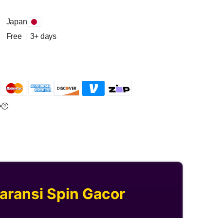
Japan
Free
3+ days
aransi Spin Gacor