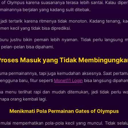
of Olympus karena suasananya terasa lebih santai. Kalau diper
rmainannya berjalan yang kadang sulit ditebak.
i tertarik karena ritmenya tidak monoton. Kadang tenang, kadang
n kecil yang tidak bisa diprediksi.
ru-buru justru bikin pemain lebih nyaman. Tidak perlu langsung 
g pelan-pelan bisa dipahami.
Proses Masuk yang Tidak Membingungka
a permainannya, tapi juga kemudahan aksesnya. Saat pertama 
engguna baru, fitur seperti
Monet11 Login
bisa langsung dipahami
mua menu terlihat rapi dan mudah ditemukan, jadi tidak perlu
enapa orang kembali lagi.
Menikmati Pola Permainan Gates of Olympus
 mulai memperhatikan pola-pola kecil yang muncul. Tidak selal