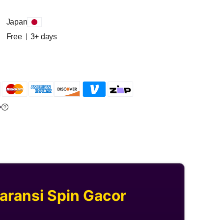
Japan
Free
3+ days
aransi Spin Gacor