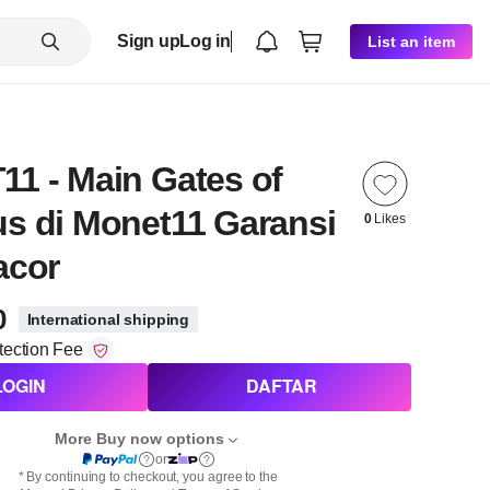
Sign up
Log in
List an item
1 - Main Gates of
s di Monet11 Garansi
0
Likes
acor
0
International shipping
tection Fee
LOGIN
DAFTAR
More Buy now options
or
* By continuing to checkout, you agree to the