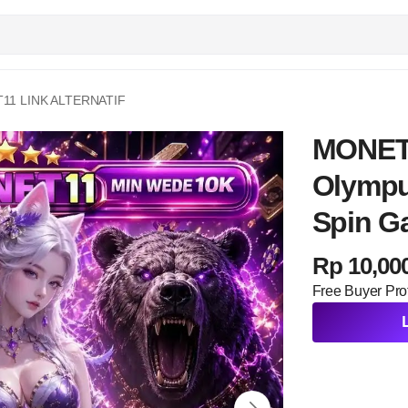
11 LINK ALTERNATIF
MONET1
Olympu
Spin G
Rp 10,00
Free Buyer Pro