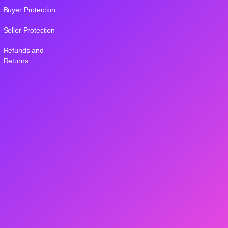
Buyer Protection
Seller Protection
Refunds and
Returns