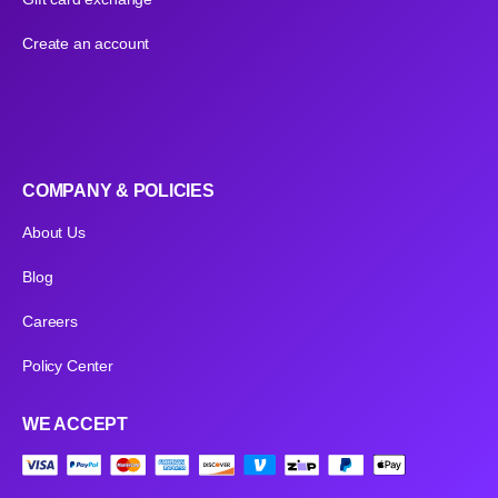
Create an account
COMPANY & POLICIES
About Us
Blog
Careers
Policy Center
WE ACCEPT