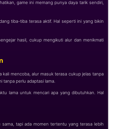
hatikan, game ini memang punya daya tarik sendiri,
 tiba-tiba terasa aktif. Hal seperti ini yang bikin
mengejar hasil, cukup mengikuti alur dan menikmati
n
kali mencoba, alur masuk terasa cukup jelas tanpa
 tanpa perlu adaptasi lama.
 waktu lama untuk mencari apa yang dibutuhkan. Hal
u sama, tapi ada momen tertentu yang terasa lebih