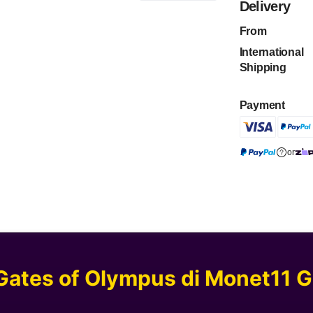
Delivery
From
International
Shipping
Payment
or
ates of Olympus di Monet11 G