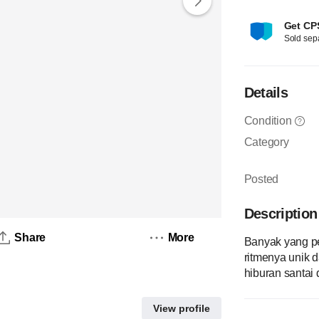
Get CPS
Sold sepa
Details
Condition
Category
Posted
Description
Share
More
Banyak yang pe
ritmenya unik d
hiburan santai
View profile