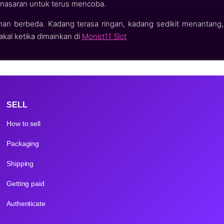
penasaran untuk terus mencoba.
n berbeda. Kadang terasa ringan, kadang sedikit menantang, tap
kal ketika dimainkan di
Monet11 Slot
SELL
How to sell
Packaging
Shipping
Getting paid
Authenticate