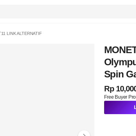
11 LINK ALTERNATIF
MONET1
Olympu
Spin G
Rp 10,00
Free Buyer Pro