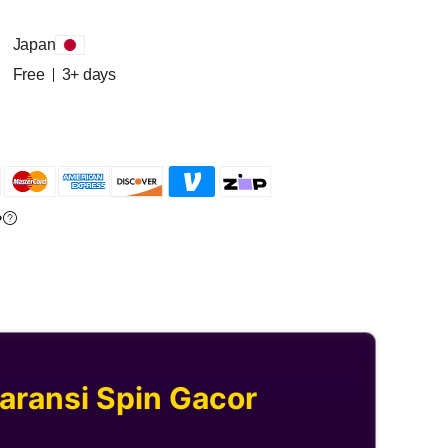
Japan
Free
3+ days
aransi Spin Gacor