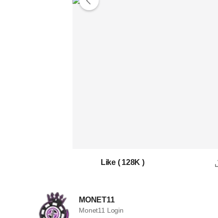
Like
(
128K
)
MONET11
Monet11 Login