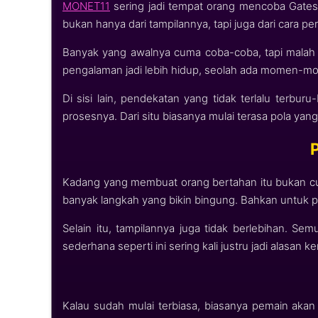
MONET11
sering jadi tempat orang mencoba Gates 
bukan hanya dari tampilannya, tapi juga dari cara pe
Banyak yang awalnya cuma coba-coba, tapi malah jad
pengalaman jadi lebih hidup, seolah ada momen-mome
Di sisi lain, pendekatan yang tidak terlalu terbu
prosesnya. Dari situ biasanya mulai terasa pola yan
Kadang yang membuat orang bertahan itu bukan cum
banyak langkah yang bikin bingung. Bahkan untuk p
Selain itu, tampilannya juga tidak berlebihan. Se
sederhana seperti ini sering kali justru jadi alasan k
Kalau sudah mulai terbiasa, biasanya pemain akan