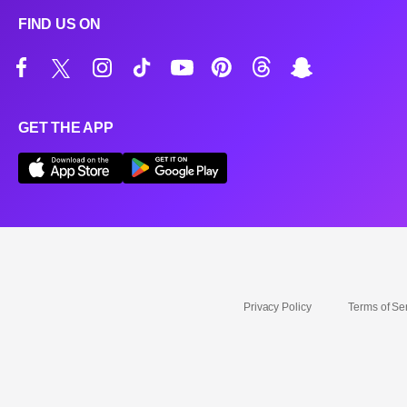
FIND US ON
GET THE APP
Privacy Policy
Terms of Se