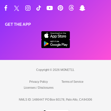
GET THE APP
Copyright © 2026 MONET11.
Privacy Policy
Terms of Service
Licenses / Disclosures
NMLS ID: 1486447 PO Box 60178, Palo Alto, CA 94306