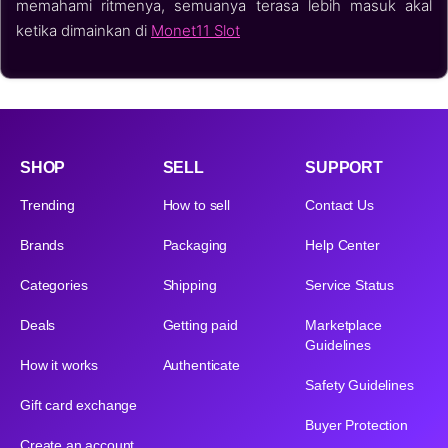
memahami ritmenya, semuanya terasa lebih masuk akal
ketika dimainkan di
Monet11 Slot
SHOP
SELL
SUPPORT
Trending
How to sell
Contact Us
Brands
Packaging
Help Center
Categories
Shipping
Service Status
Deals
Getting paid
Marketplace
Guidelines
How it works
Authenticate
Safety Guidelines
Gift card exchange
Buyer Protection
Create an account