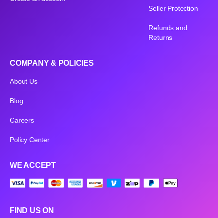
Seller Protection
Refunds and
Returns
COMPANY & POLICIES
About Us
Blog
Careers
Policy Center
WE ACCEPT
FIND US ON