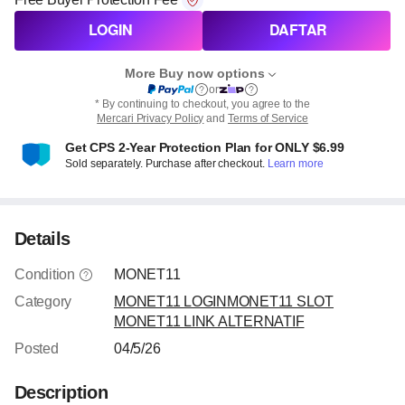
LOGIN
DAFTAR
More Buy now options
or
* By continuing to checkout, you agree to the
Mercari Privacy Policy
and
Terms of Service
Get CPS 2-Year Protection Plan for ONLY $6.99
Sold separately. Purchase after checkout.
Learn more
Details
Condition
MONET11
Category
MONET11 LOGIN
MONET11 SLOT
MONET11 LINK ALTERNATIF
Posted
04/5/26
Description