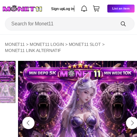
Sign up
Log in
List an item
MONET11
>
MONET11 LOGIN
>
MONET11 SLOT
>
MONET11 LINK ALTERNATIF