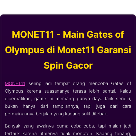
MONET11 - Main Gates of
Olympus di Monet11 Garansi
Spin Gacor
MONET11
sering jadi tempat orang mencoba Gates of
Olympus karena suasananya terasa lebih santai. Kalau
diperhatikan, game ini memang punya daya tarik sendiri,
bukan hanya dari tampilannya, tapi juga dari cara
permainannya berjalan yang kadang sulit ditebak.
Banyak yang awalnya cuma coba-coba, tapi malah jadi
tertarik karena ritmenya tidak monoton. Kadang tenang,