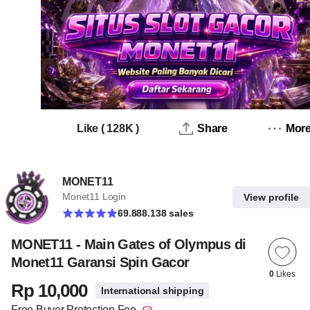
Like
(
128K
)
Share
Mor
MONET11
Monet11 Login
View profile
69.888.138 sales
MONET11 - Main Gates of Olympus di
Monet11 Garansi Spin Gacor
0
Likes
Rp 10,000
International shipping
Free Buyer Protection Fee