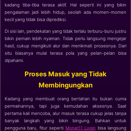
kadang tiba-tiba terasa aktif. Hal seperti ini yang bikin
pengalaman jadi lebih hidup, seolah ada momen-momen
kecil yang tidak bisa diprediksi.
Di sisi lain, pendekatan yang tidak terlalu terburu-buru justru
bikin pemain lebih nyaman. Tidak perlu langsung mengejar
hasil, cukup mengikuti alur dan menikmati prosesnya. Dari
situ biasanya mulai terasa pola yang pelan-pelan bisa
dipahami.
Proses Masuk yang Tidak
Membingungkan
Kadang yang membuat orang bertahan itu bukan cuma
permainannya, tapi juga kemudahan aksesnya. Saat
pertama kali mencoba, alur masuk terasa cukup jelas tanpa
banyak langkah yang bikin bingung. Bahkan untuk
pengguna baru, fitur seperti
Monet11 Login
bisa langsung