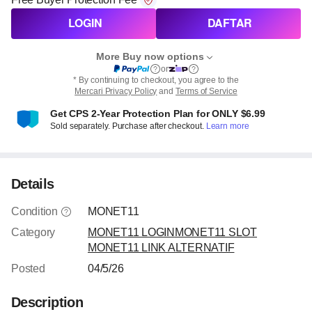
LOGIN
DAFTAR
More Buy now options
or
* By continuing to checkout, you agree to the
Mercari Privacy Policy
and
Terms of Service
Get CPS 2-Year Protection Plan for ONLY $6.99
Sold separately. Purchase after checkout.
Learn more
Details
Condition
MONET11
Category
MONET11 LOGIN
MONET11 SLOT
MONET11 LINK ALTERNATIF
Posted
04/5/26
Description