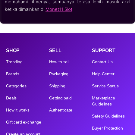
memahami ritmenya, semuanya terasa lebih masuk akal
ketika dimainkan di
Monet11 Slot
SHOP
SELL
SUPPORT
Trending
How to sell
Contact Us
Brands
Packaging
Help Center
Categories
Shipping
Service Status
Deals
Getting paid
Marketplace
Guidelines
How it works
Authenticate
Safety Guidelines
Gift card exchange
Buyer Protection
Create an account