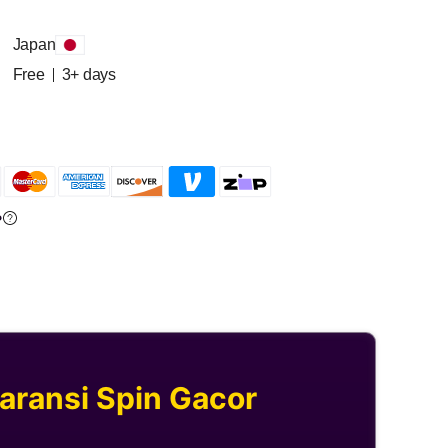
Japan
Free
3+ days
aransi Spin Gacor