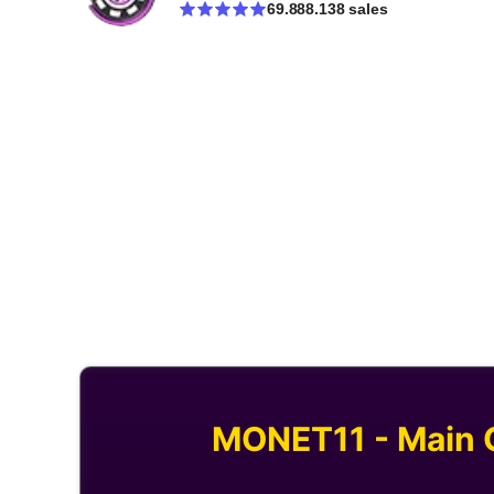
69.888.138 sales
MONET11 - Main G