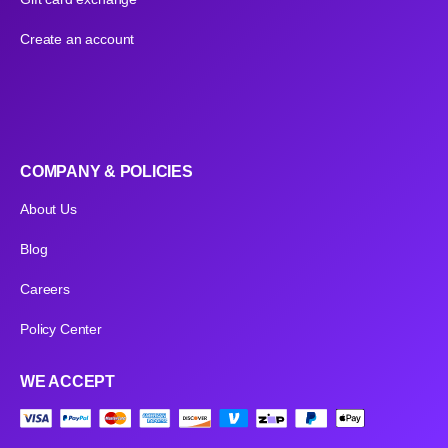
Create an account
COMPANY & POLICIES
About Us
Blog
Careers
Policy Center
WE ACCEPT