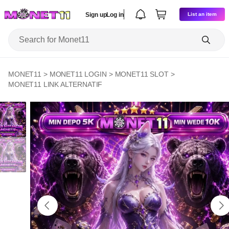
Sign up
Log in
List an item
MONET11
>
MONET11 LOGIN
>
MONET11 SLOT
>
MONET11 LINK ALTERNATIF