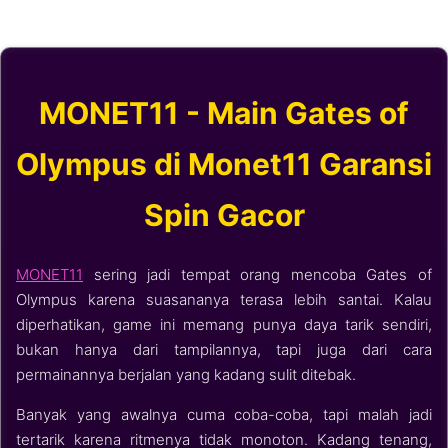
MONET11 - Main Gates of
Olympus di Monet11 Garansi
Spin Gacor
MONET11
sering jadi tempat orang mencoba Gates of
Olympus karena suasananya terasa lebih santai. Kalau
diperhatikan, game ini memang punya daya tarik sendiri,
bukan hanya dari tampilannya, tapi juga dari cara
permainannya berjalan yang kadang sulit ditebak.
Banyak yang awalnya cuma coba-coba, tapi malah jadi
tertarik karena ritmenya tidak monoton. Kadang tenang,