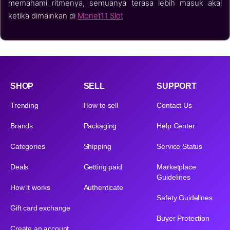
memahami ritmenya, semuanya terasa lebih masuk akal
ketika dimainkan di
Monet11 Slot
SHOP
SELL
SUPPORT
Trending
How to sell
Contact Us
Brands
Packaging
Help Center
Categories
Shipping
Service Status
Deals
Getting paid
Marketplace
Guidelines
How it works
Authenticate
Safety Guidelines
Gift card exchange
Buyer Protection
Create an account