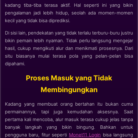
kadang tiba-tiba terasa aktif. Hal seperti ini yang bikin
pengalaman jadi lebih hidup, seolah ada momen-momen
kecil yang tidak bisa diprediksi.
Di sisi lain, pendekatan yang tidak terlalu terburu-buru justru
bikin pemain lebih nyaman. Tidak perlu langsung mengejar
hasil, cukup mengikuti alur dan menikmati prosesnya. Dari
situ biasanya mulai terasa pola yang pelan-pelan bisa
dipahami.
Proses Masuk yang Tidak
Membingungkan
Kadang yang membuat orang bertahan itu bukan cuma
permainannya, tapi juga kemudahan aksesnya. Saat
pertama kali mencoba, alur masuk terasa cukup jelas tanpa
banyak langkah yang bikin bingung. Bahkan untuk
pengguna baru, fitur seperti
Monet11 Login
bisa langsung