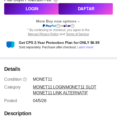
LOGIN
DAFTAR
More Buy now options
or
* By continuing to checkout, you agree to the
Mercari Privacy Policy
and
Terms of Service
Get CPS 2-Year Protection Plan for ONLY $6.99
Sold separately. Purchase after checkout.
Learn more
Details
Condition
MONET11
Category
MONET11 LOGIN
MONET11 SLOT
MONET11 LINK ALTERNATIF
Posted
04/5/26
Description