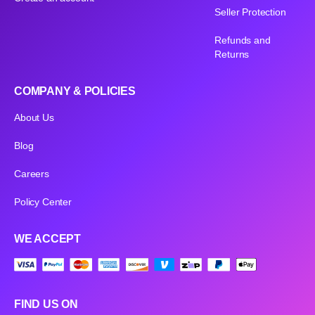
Seller Protection
Refunds and
Returns
COMPANY & POLICIES
About Us
Blog
Careers
Policy Center
WE ACCEPT
FIND US ON