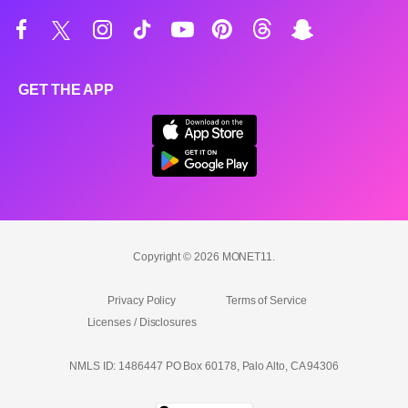
GET THE APP
Copyright © 2026 MONET11.
Privacy Policy
Terms of Service
Licenses / Disclosures
NMLS ID: 1486447 PO Box 60178, Palo Alto, CA 94306