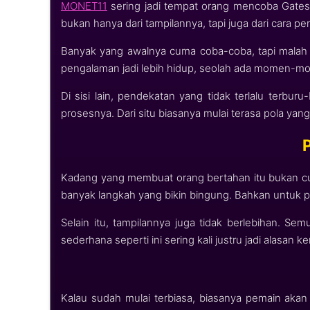
MONET11
sering jadi tempat orang mencoba Gates 
bukan hanya dari tampilannya, tapi juga dari cara pe
Banyak yang awalnya cuma coba-coba, tapi malah jad
pengalaman jadi lebih hidup, seolah ada momen-mome
Di sisi lain, pendekatan yang tidak terlalu terbu
prosesnya. Dari situ biasanya mulai terasa pola yan
Kadang yang membuat orang bertahan itu bukan cum
banyak langkah yang bikin bingung. Bahkan untuk p
Selain itu, tampilannya juga tidak berlebihan. Se
sederhana seperti ini sering kali justru jadi alasan k
Kalau sudah mulai terbiasa, biasanya pemain akan