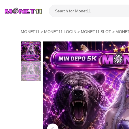
MONET11
>
MONET11 LOGIN
>
MONET11 SLOT
>
MONET