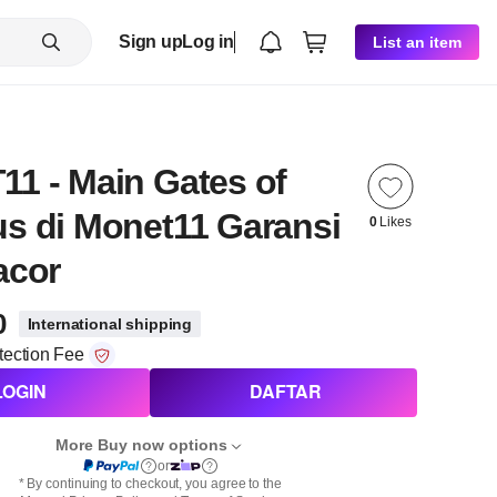
Sign up
Log in
List an item
1 - Main Gates of
s di Monet11 Garansi
0
Likes
acor
0
International shipping
tection Fee
LOGIN
DAFTAR
More Buy now options
or
* By continuing to checkout, you agree to the