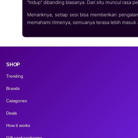
“hidup” dibanding biasanya. Dari situ muncul rasa 
Menariknya, setiap sesi bisa memberikan pengalama
memahami ritmenya, semuanya terasa lebih masuk a
SHOP
Trending
Brands
Categories
Deals
How it works
Gift card exchange