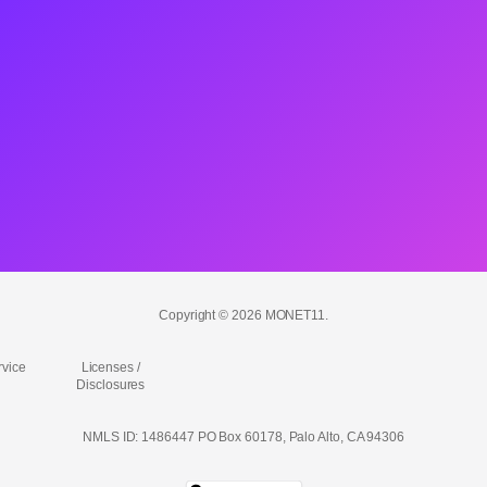
Copyright © 2026 MONET11.
rvice
Licenses /
Disclosures
NMLS ID: 1486447 PO Box 60178, Palo Alto, CA 94306