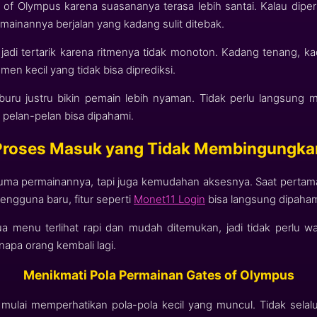
of Olympus karena suasananya terasa lebih santai. Kalau diper
rmainannya berjalan yang kadang sulit ditebak.
i tertarik karena ritmenya tidak monoton. Kadang tenang, kadang
n kecil yang tidak bisa diprediksi.
ru-buru justru bikin pemain lebih nyaman. Tidak perlu langsung 
g pelan-pelan bisa dipahami.
Proses Masuk yang Tidak Membingungka
a permainannya, tapi juga kemudahan aksesnya. Saat pertama 
engguna baru, fitur seperti
Monet11 Login
bisa langsung dipahami
mua menu terlihat rapi dan mudah ditemukan, jadi tidak perlu
enapa orang kembali lagi.
Menikmati Pola Permainan Gates of Olympus
 mulai memperhatikan pola-pola kecil yang muncul. Tidak selal