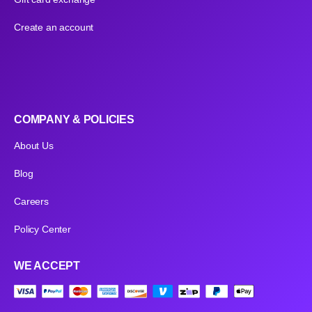
Create an account
COMPANY & POLICIES
About Us
Blog
Careers
Policy Center
WE ACCEPT