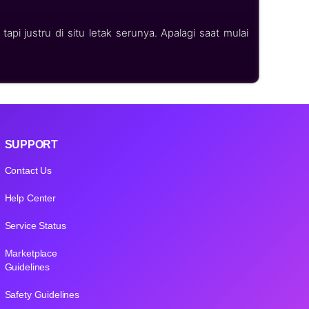
i justru di situ letak serunya. Apalagi saat mulai
SUPPORT
Contact Us
Help Center
Service Status
Marketplace
Guidelines
Safety Guidelines