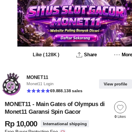
Like
(
128K
)
Share
Mor
MONET11
Monet11 Login
View profile
69.888.138 sales
MONET11 - Main Gates of Olympus di
Monet11 Garansi Spin Gacor
0
Likes
Rp 10,000
International shipping
Free Buyer Protection Fee