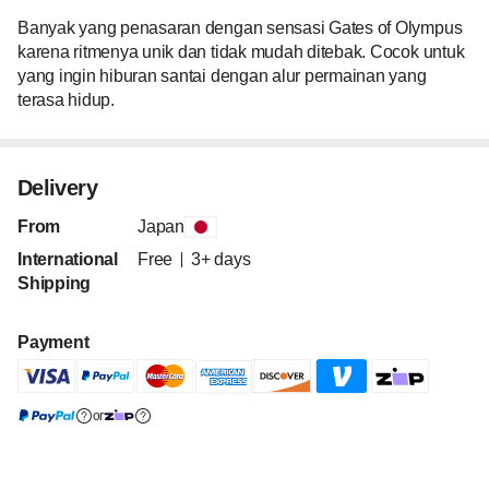
Banyak yang penasaran dengan sensasi Gates of Olympus 
karena ritmenya unik dan tidak mudah ditebak. Cocok untuk 
yang ingin hiburan santai dengan alur permainan yang 
terasa hidup.
Delivery
From
Japan
International
Free
3+ days
Shipping
Payment
or