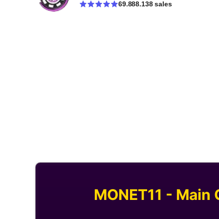
69.888.138 sales
MONET11 - Main G