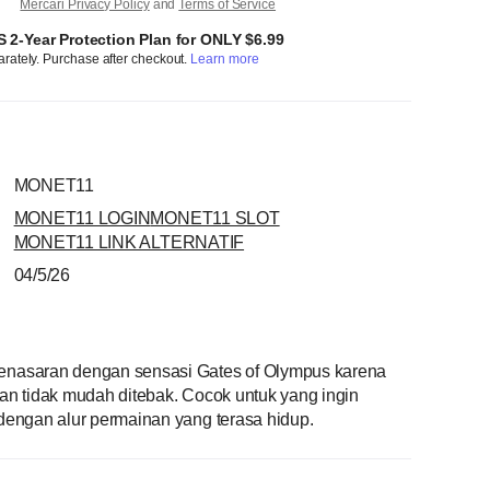
Mercari Privacy Policy
and
Terms of Service
 2-Year Protection Plan for ONLY $6.99
rately. Purchase after checkout.
Learn more
MONET11
MONET11 LOGIN
MONET11 SLOT
MONET11 LINK ALTERNATIF
04/5/26
nasaran dengan sensasi Gates of Olympus karena 
an tidak mudah ditebak. Cocok untuk yang ingin 
 dengan alur permainan yang terasa hidup.