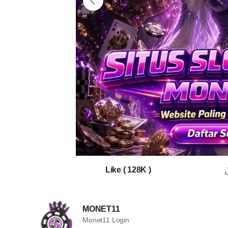
Like
(
128K
)
MONET11
Monet11 Login