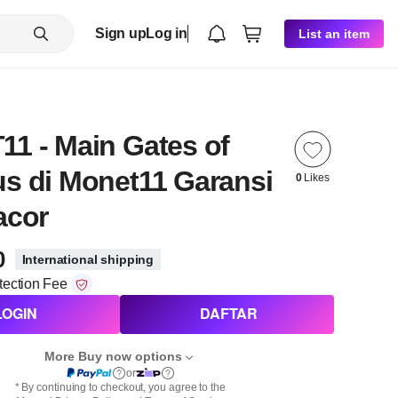
Sign up
Log in
List an item
1 - Main Gates of
s di Monet11 Garansi
0
Likes
acor
0
International shipping
tection Fee
LOGIN
DAFTAR
More Buy now options
or
* By continuing to checkout, you agree to the