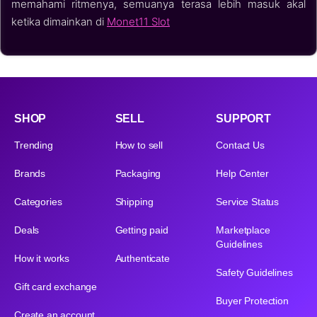
memahami ritmenya, semuanya terasa lebih masuk akal
ketika dimainkan di
Monet11 Slot
SHOP
SELL
SUPPORT
Trending
How to sell
Contact Us
Brands
Packaging
Help Center
Categories
Shipping
Service Status
Deals
Getting paid
Marketplace
Guidelines
How it works
Authenticate
Safety Guidelines
Gift card exchange
Buyer Protection
Create an account