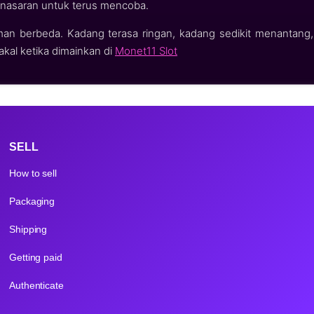
penasaran untuk terus mencoba.
n berbeda. Kadang terasa ringan, kadang sedikit menantang, tap
kal ketika dimainkan di
Monet11 Slot
SELL
How to sell
Packaging
Shipping
Getting paid
Authenticate