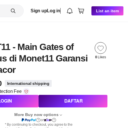
Sign up
Log in
List an item
1 - Main Gates of
s di Monet11 Garansi
0
Likes
acor
0
International shipping
tection Fee
LOGIN
DAFTAR
More Buy now options
or
* By continuing to checkout, you agree to the