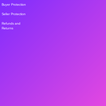
Buyer Protection
Seller Protection
Refunds and
Returns