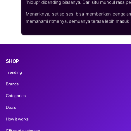
“hidup” dibanding biasanya. Dari situ muncul rasa 
Menariknya, setiap sesi bisa memberikan pengalama
memahami ritmenya, semuanya terasa lebih masuk a
SHOP
Trending
Brands
Categories
Deals
How it works
Gift card exchange