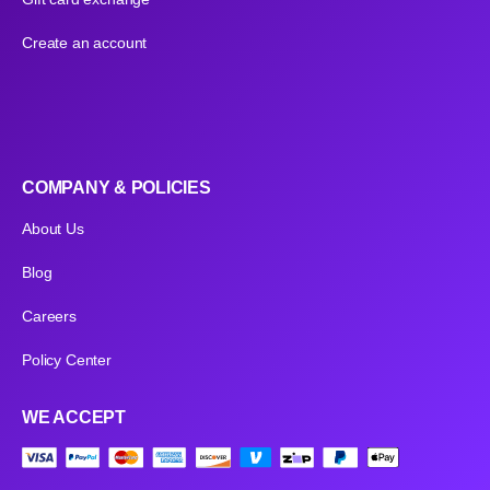
Create an account
COMPANY & POLICIES
About Us
Blog
Careers
Policy Center
WE ACCEPT