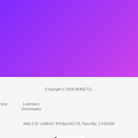
Copyright © 2026 MONET11.
rvice
Licenses /
Disclosures
NMLS ID: 1486447 PO Box 60178, Palo Alto, CA 94306