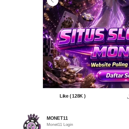
Like
(
128K
)
MONET11
Monet11 Login