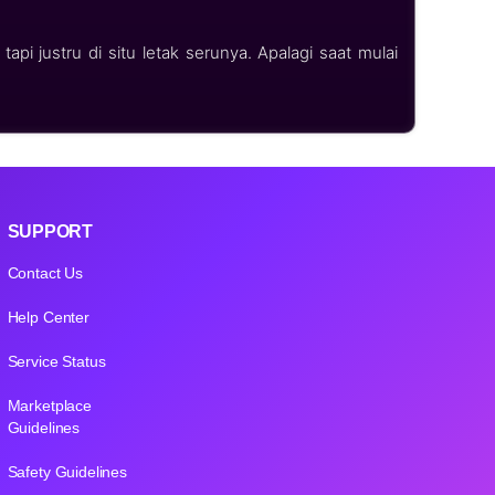
i justru di situ letak serunya. Apalagi saat mulai
SUPPORT
Contact Us
Help Center
Service Status
Marketplace
Guidelines
Safety Guidelines