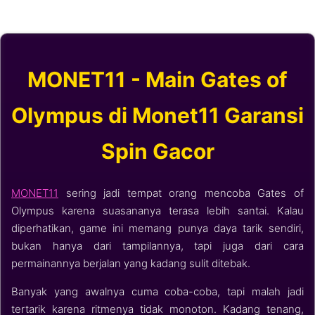
MONET11 - Main Gates of
Olympus di Monet11 Garansi
Spin Gacor
MONET11
sering jadi tempat orang mencoba Gates of
Olympus karena suasananya terasa lebih santai. Kalau
diperhatikan, game ini memang punya daya tarik sendiri,
bukan hanya dari tampilannya, tapi juga dari cara
permainannya berjalan yang kadang sulit ditebak.
Banyak yang awalnya cuma coba-coba, tapi malah jadi
tertarik karena ritmenya tidak monoton. Kadang tenang,