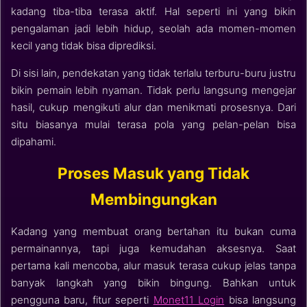
kadang tiba-tiba terasa aktif. Hal seperti ini yang bikin
pengalaman jadi lebih hidup, seolah ada momen-momen
kecil yang tidak bisa diprediksi.
Di sisi lain, pendekatan yang tidak terlalu terburu-buru justru
bikin pemain lebih nyaman. Tidak perlu langsung mengejar
hasil, cukup mengikuti alur dan menikmati prosesnya. Dari
situ biasanya mulai terasa pola yang pelan-pelan bisa
dipahami.
Proses Masuk yang Tidak
Membingungkan
Kadang yang membuat orang bertahan itu bukan cuma
permainannya, tapi juga kemudahan aksesnya. Saat
pertama kali mencoba, alur masuk terasa cukup jelas tanpa
banyak langkah yang bikin bingung. Bahkan untuk
pengguna baru, fitur seperti
Monet11 Login
bisa langsung