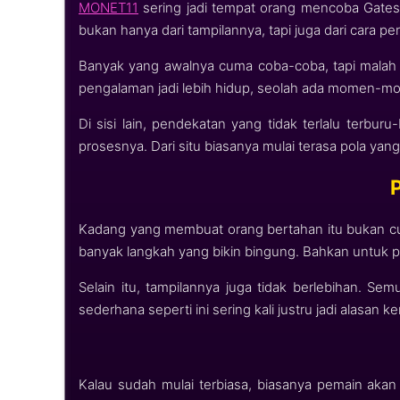
MONET11
sering jadi tempat orang mencoba Gates 
bukan hanya dari tampilannya, tapi juga dari cara pe
Banyak yang awalnya cuma coba-coba, tapi malah jad
pengalaman jadi lebih hidup, seolah ada momen-mome
Di sisi lain, pendekatan yang tidak terlalu terbu
prosesnya. Dari situ biasanya mulai terasa pola yan
Kadang yang membuat orang bertahan itu bukan cum
banyak langkah yang bikin bingung. Bahkan untuk p
Selain itu, tampilannya juga tidak berlebihan. Se
sederhana seperti ini sering kali justru jadi alasan k
Kalau sudah mulai terbiasa, biasanya pemain akan