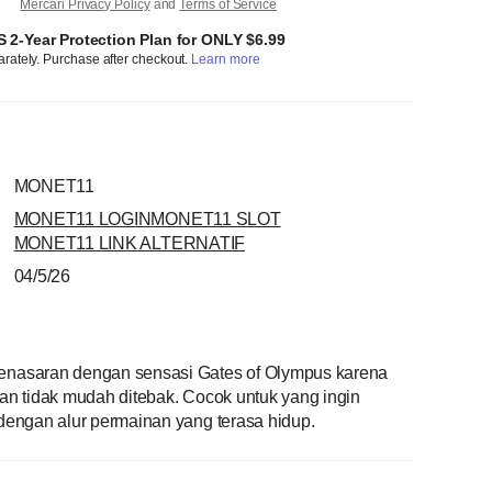
Mercari Privacy Policy
and
Terms of Service
 2-Year Protection Plan for ONLY $6.99
rately. Purchase after checkout.
Learn more
MONET11
MONET11 LOGIN
MONET11 SLOT
MONET11 LINK ALTERNATIF
04/5/26
nasaran dengan sensasi Gates of Olympus karena 
an tidak mudah ditebak. Cocok untuk yang ingin 
 dengan alur permainan yang terasa hidup.