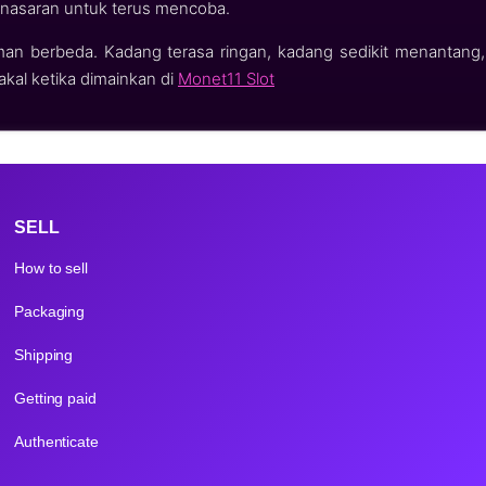
penasaran untuk terus mencoba.
n berbeda. Kadang terasa ringan, kadang sedikit menantang, tap
kal ketika dimainkan di
Monet11 Slot
SELL
How to sell
Packaging
Shipping
Getting paid
Authenticate