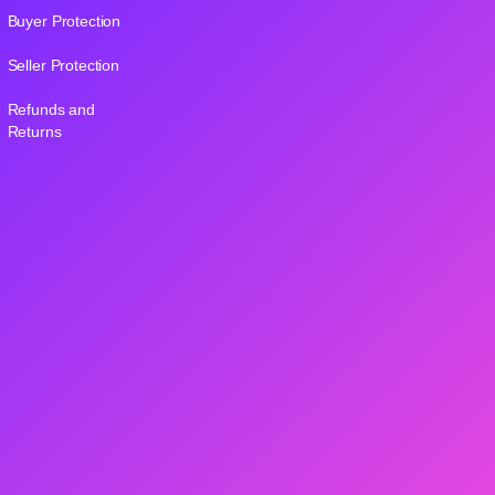
Buyer Protection
Seller Protection
Refunds and
Returns