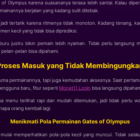
of Olympus karena suasananya terasa lebih santai. Kalau diper
rmainannya berjalan yang kadang sulit ditebak.
i tertarik karena ritmenya tidak monoton. Kadang tenang, kadang
n kecil yang tidak bisa diprediksi.
ru-buru justru bikin pemain lebih nyaman. Tidak perlu langsung 
g pelan-pelan bisa dipahami.
Proses Masuk yang Tidak Membingungka
a permainannya, tapi juga kemudahan aksesnya. Saat pertama 
engguna baru, fitur seperti
Monet11 Login
bisa langsung dipahami
mua menu terlihat rapi dan mudah ditemukan, jadi tidak perlu
enapa orang kembali lagi.
Menikmati Pola Permainan Gates of Olympus
 mulai memperhatikan pola-pola kecil yang muncul. Tidak selal