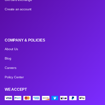
Create an account
COMPANY & POLICIES
About Us
Blog
Careers
Policy Center
WE ACCEPT