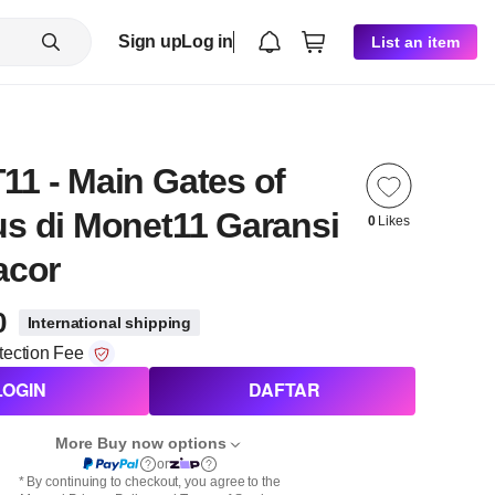
Sign up
Log in
List an item
1 - Main Gates of
s di Monet11 Garansi
0
Likes
acor
0
International shipping
tection Fee
LOGIN
DAFTAR
More Buy now options
or
* By continuing to checkout, you agree to the