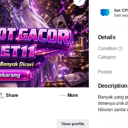
Get CPS
Sold sepa
Details
Condition
Category
Posted
Description
Share
More
Banyak yang pe
ritmenya unik d
hiburan santai
View profile