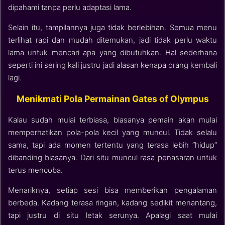
dipahami tanpa perlu adaptasi lama.
Selain itu, tampilannya juga tidak berlebihan. Semua menu
terlihat rapi dan mudah ditemukan, jadi tidak perlu waktu
lama untuk mencari apa yang dibutuhkan. Hal sederhana
seperti ini sering kali justru jadi alasan kenapa orang kembali
lagi.
Menikmati Pola Permainan Gates of Olympus
Kalau sudah mulai terbiasa, biasanya pemain akan mulai
memperhatikan pola-pola kecil yang muncul. Tidak selalu
sama, tapi ada momen tertentu yang terasa lebih “hidup”
dibanding biasanya. Dari situ muncul rasa penasaran untuk
terus mencoba.
Menariknya, setiap sesi bisa memberikan pengalaman
berbeda. Kadang terasa ringan, kadang sedikit menantang,
tapi justru di situ letak serunya. Apalagi saat mulai