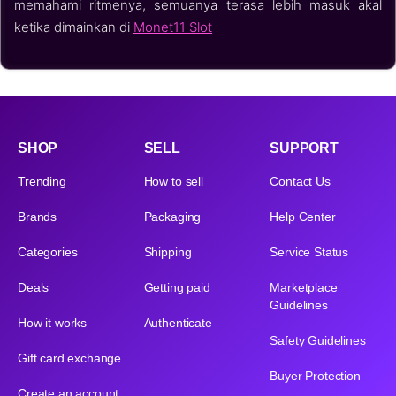
memahami ritmenya, semuanya terasa lebih masuk akal
ketika dimainkan di
Monet11 Slot
SHOP
SELL
SUPPORT
Trending
How to sell
Contact Us
Brands
Packaging
Help Center
Categories
Shipping
Service Status
Deals
Getting paid
Marketplace
Guidelines
How it works
Authenticate
Safety Guidelines
Gift card exchange
Buyer Protection
Create an account