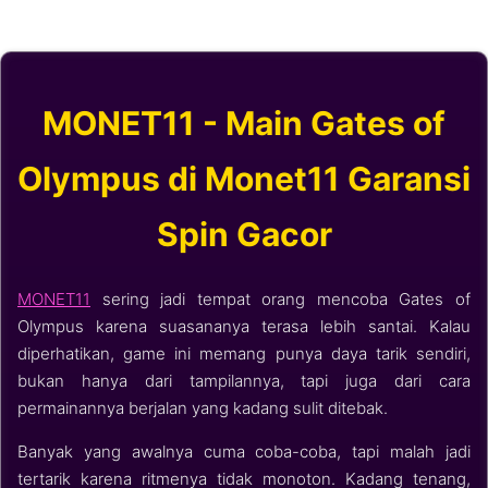
MONET11 - Main Gates of
Olympus di Monet11 Garansi
Spin Gacor
MONET11
sering jadi tempat orang mencoba Gates of
Olympus karena suasananya terasa lebih santai. Kalau
diperhatikan, game ini memang punya daya tarik sendiri,
bukan hanya dari tampilannya, tapi juga dari cara
permainannya berjalan yang kadang sulit ditebak.
Banyak yang awalnya cuma coba-coba, tapi malah jadi
tertarik karena ritmenya tidak monoton. Kadang tenang,