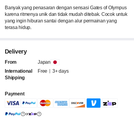
Banyak yang penasaran dengan sensasi Gates of Olympus 
karena ritmenya unik dan tidak mudah ditebak. Cocok untuk 
yang ingin hiburan santai dengan alur permainan yang 
terasa hidup.
Delivery
From
Japan
International
Free
3+ days
Shipping
Payment
or