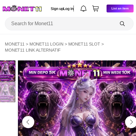
Sign up
Log in
List an item
MONET11
>
MONET11 LOGIN
>
MONET11 SLOT
>
MONET11 LINK ALTERNATIF