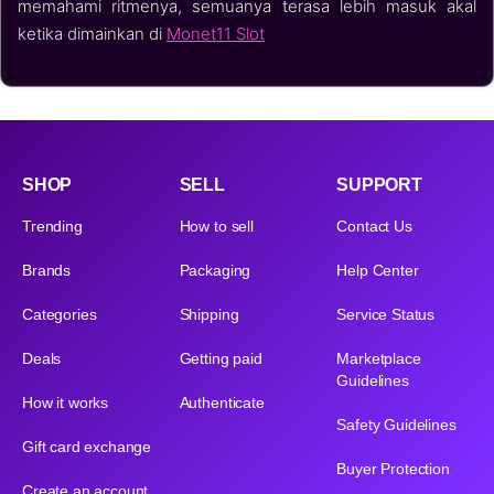
memahami ritmenya, semuanya terasa lebih masuk akal
ketika dimainkan di
Monet11 Slot
SHOP
SELL
SUPPORT
Trending
How to sell
Contact Us
Brands
Packaging
Help Center
Categories
Shipping
Service Status
Deals
Getting paid
Marketplace
Guidelines
How it works
Authenticate
Safety Guidelines
Gift card exchange
Buyer Protection
Create an account