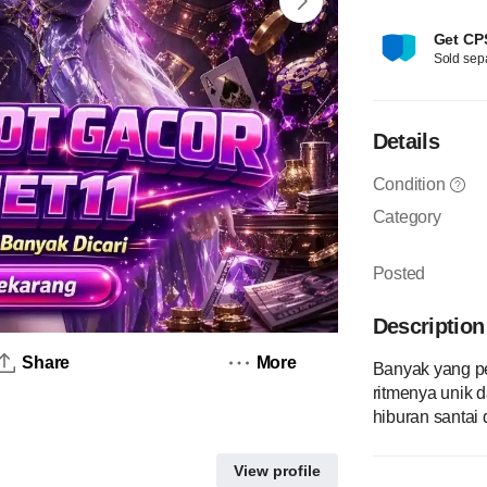
Get CPS
Sold sepa
Details
Condition
Category
Posted
Description
Share
More
Banyak yang pe
ritmenya unik d
hiburan santai
View profile