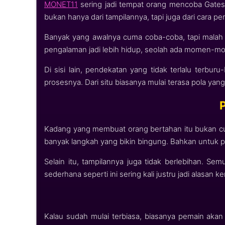
MONET11
sering jadi tempat orang mencoba Gates 
bukan hanya dari tampilannya, tapi juga dari cara pe
Banyak yang awalnya cuma coba-coba, tapi malah jad
pengalaman jadi lebih hidup, seolah ada momen-mome
Di sisi lain, pendekatan yang tidak terlalu terbu
prosesnya. Dari situ biasanya mulai terasa pola yan
Kadang yang membuat orang bertahan itu bukan cum
banyak langkah yang bikin bingung. Bahkan untuk p
Selain itu, tampilannya juga tidak berlebihan. Se
sederhana seperti ini sering kali justru jadi alasan k
Kalau sudah mulai terbiasa, biasanya pemain akan