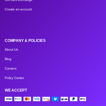
Create an account
COMPANY & POLICIES
About Us
Blog
Careers
Policy Center
WE ACCEPT