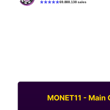
69.888.138 sales
MONET11 - Main G