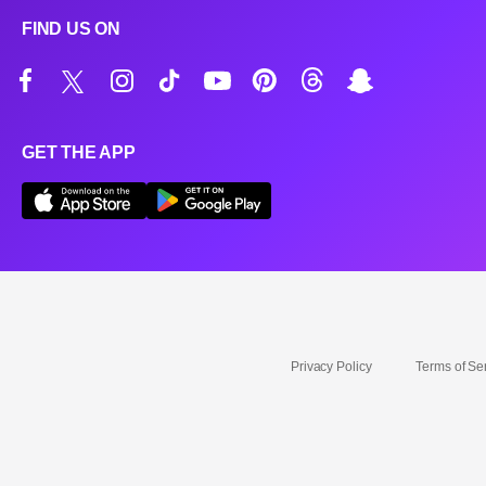
FIND US ON
GET THE APP
Privacy Policy
Terms of Se