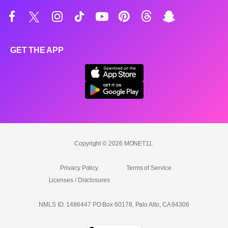
GET THE APP
Copyright © 2026 MONET11.
Privacy Policy
Terms of Service
Licenses / Disclosures
NMLS ID: 1486447 PO Box 60178, Palo Alto, CA 94306