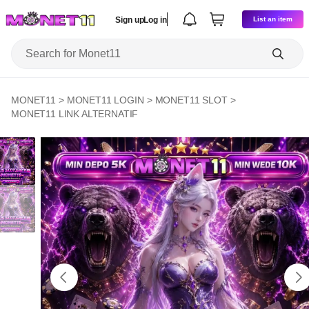
Sign up
Log in
List an item
MONET11
>
MONET11 LOGIN
>
MONET11 SLOT
>
MONET11 LINK ALTERNATIF