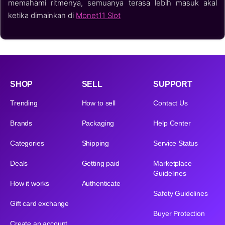
memahami ritmenya, semuanya terasa lebih masuk akal
ketika dimainkan di
Monet11 Slot
SHOP
SELL
SUPPORT
Trending
How to sell
Contact Us
Brands
Packaging
Help Center
Categories
Shipping
Service Status
Deals
Getting paid
Marketplace
Guidelines
How it works
Authenticate
Safety Guidelines
Gift card exchange
Buyer Protection
Create an account