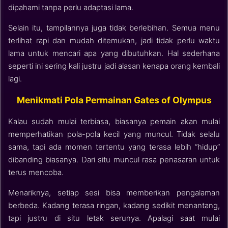
dipahami tanpa perlu adaptasi lama.
Selain itu, tampilannya juga tidak berlebihan. Semua menu
terlihat rapi dan mudah ditemukan, jadi tidak perlu waktu
lama untuk mencari apa yang dibutuhkan. Hal sederhana
seperti ini sering kali justru jadi alasan kenapa orang kembali
lagi.
Menikmati Pola Permainan Gates of Olympus
Kalau sudah mulai terbiasa, biasanya pemain akan mulai
memperhatikan pola-pola kecil yang muncul. Tidak selalu
sama, tapi ada momen tertentu yang terasa lebih “hidup”
dibanding biasanya. Dari situ muncul rasa penasaran untuk
terus mencoba.
Menariknya, setiap sesi bisa memberikan pengalaman
berbeda. Kadang terasa ringan, kadang sedikit menantang,
tapi justru di situ letak serunya. Apalagi saat mulai