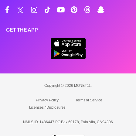
GET THE APP
Copyright © 2026 MONET11.
Privacy Policy
Terms of Service
Licenses / Disclosures
NMLS ID: 1486447 PO Box 60178, Palo Alto, CA 94306