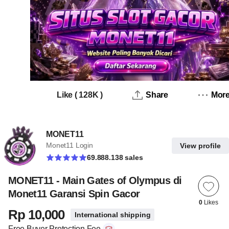
Like
(
128K
)
Share
Mor
MONET11
Monet11 Login
View profile
69.888.138 sales
MONET11 - Main Gates of Olympus di
Monet11 Garansi Spin Gacor
0
Likes
Rp 10,000
International shipping
Free Buyer Protection Fee