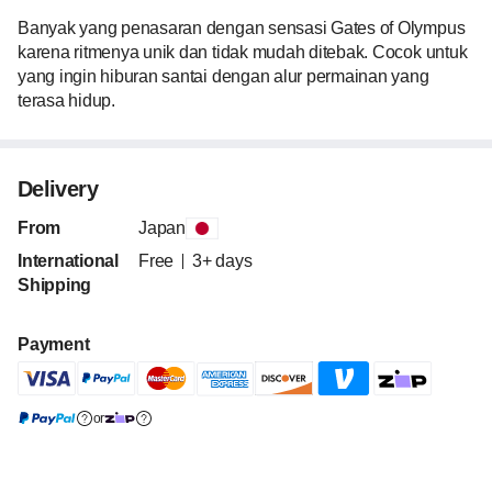
Banyak yang penasaran dengan sensasi Gates of Olympus 
karena ritmenya unik dan tidak mudah ditebak. Cocok untuk 
yang ingin hiburan santai dengan alur permainan yang 
terasa hidup.
Delivery
From
Japan
International
Free
3+ days
Shipping
Payment
or