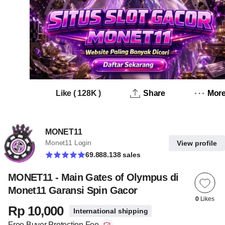
Like
(
128K
)
Share
Mor
MONET11
Monet11 Login
View profile
69.888.138 sales
MONET11 - Main Gates of Olympus di
Monet11 Garansi Spin Gacor
0
Likes
Rp 10,000
International shipping
Free Buyer Protection Fee