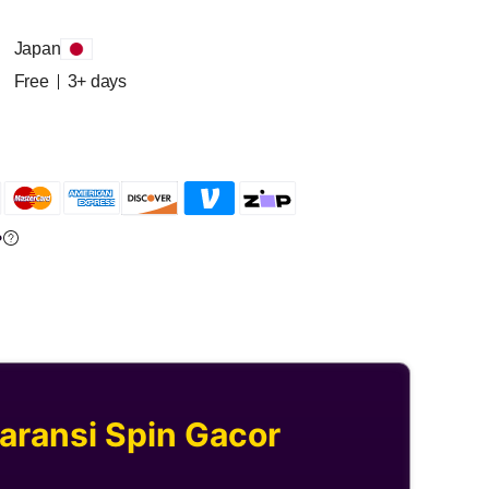
Japan
Free
3+ days
aransi Spin Gacor