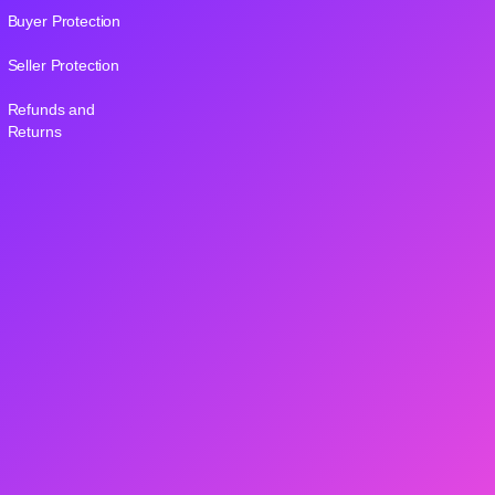
Buyer Protection
Seller Protection
Refunds and
Returns