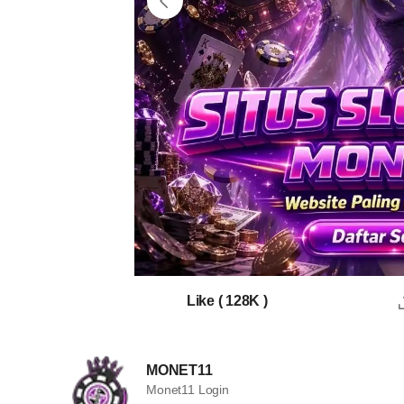
Like
(
128K
)
MONET11
Monet11 Login