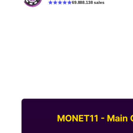
69.888.138 sales
MONET11 - Main G