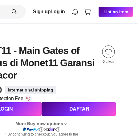
Sign up
Log in
List an item
1 - Main Gates of
s di Monet11 Garansi
0
Likes
acor
0
International shipping
tection Fee
LOGIN
DAFTAR
More Buy now options
or
* By continuing to checkout, you agree to the