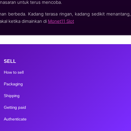
penasaran untuk terus mencoba.
n berbeda. Kadang terasa ringan, kadang sedikit menantang, tap
kal ketika dimainkan di
Monet11 Slot
SELL
How to sell
Packaging
Shipping
Getting paid
Authenticate