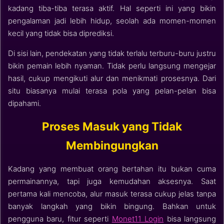
kadang tiba-tiba terasa aktif. Hal seperti ini yang bikin
pengalaman jadi lebih hidup, seolah ada momen-momen
kecil yang tidak bisa diprediksi.
Di sisi lain, pendekatan yang tidak terlalu terburu-buru justru
bikin pemain lebih nyaman. Tidak perlu langsung mengejar
hasil, cukup mengikuti alur dan menikmati prosesnya. Dari
situ biasanya mulai terasa pola yang pelan-pelan bisa
dipahami.
Proses Masuk yang Tidak
Membingungkan
Kadang yang membuat orang bertahan itu bukan cuma
permainannya, tapi juga kemudahan aksesnya. Saat
pertama kali mencoba, alur masuk terasa cukup jelas tanpa
banyak langkah yang bikin bingung. Bahkan untuk
pengguna baru, fitur seperti
Monet11 Login
bisa langsung