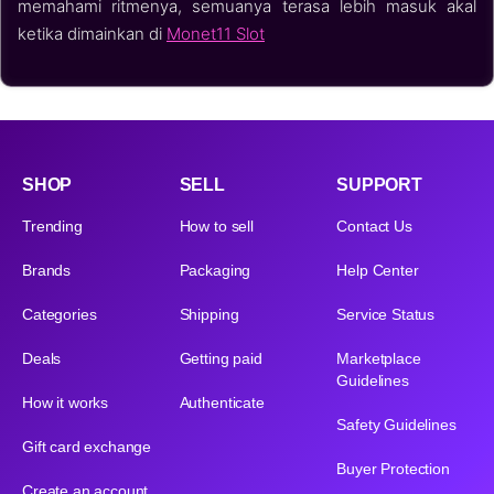
memahami ritmenya, semuanya terasa lebih masuk akal
ketika dimainkan di
Monet11 Slot
SHOP
SELL
SUPPORT
Trending
How to sell
Contact Us
Brands
Packaging
Help Center
Categories
Shipping
Service Status
Deals
Getting paid
Marketplace
Guidelines
How it works
Authenticate
Safety Guidelines
Gift card exchange
Buyer Protection
Create an account