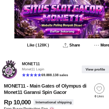
Like
(
128K
)
Share
Mor
MONET11
Monet11 Login
View profile
69.888.138 sales
MONET11 - Main Gates of Olympus di
Monet11 Garansi Spin Gacor
0
Likes
Rp 10,000
International shipping
Free Buyer Protection Fee