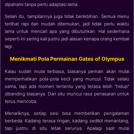
dipahami tanpa perlu adaptasi lama.
Selain itu, tampilannya juga tidak berlebihan. Semua menu
terlihat rapi dan mudah ditemukan, jadi tidak perlu waktu
lama untuk mencari apa yang dibutuhkan. Hal sederhana
seperti ini sering kali justru jadi alasan kenapa orang kembali
lagi.
Menikmati Pola Permainan Gates of Olympus
Kalau sudah mulai terbiasa, biasanya pemain akan mulai
memperhatikan pola-pola kecil yang muncul. Tidak selalu
sama, tapi ada momen tertentu yang terasa lebih “hidup”
dibanding biasanya. Dari situ muncul rasa penasaran untuk
terus mencoba.
Menariknya, setiap sesi bisa memberikan pengalaman
berbeda. Kadang terasa ringan, kadang sedikit menantang,
tapi justru di situ letak serunya. Apalagi saat mulai