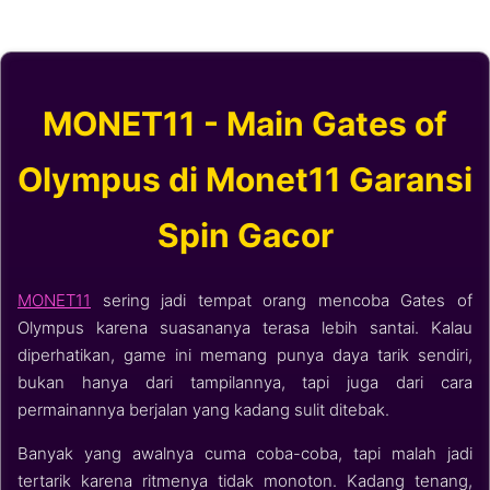
MONET11 - Main Gates of
Olympus di Monet11 Garansi
Spin Gacor
MONET11
sering jadi tempat orang mencoba Gates of
Olympus karena suasananya terasa lebih santai. Kalau
diperhatikan, game ini memang punya daya tarik sendiri,
bukan hanya dari tampilannya, tapi juga dari cara
permainannya berjalan yang kadang sulit ditebak.
Banyak yang awalnya cuma coba-coba, tapi malah jadi
tertarik karena ritmenya tidak monoton. Kadang tenang,