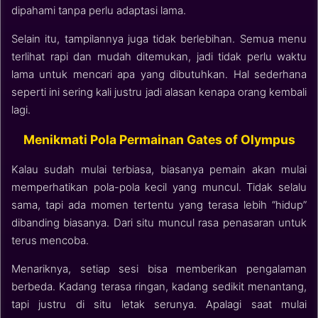
dipahami tanpa perlu adaptasi lama.
Selain itu, tampilannya juga tidak berlebihan. Semua menu
terlihat rapi dan mudah ditemukan, jadi tidak perlu waktu
lama untuk mencari apa yang dibutuhkan. Hal sederhana
seperti ini sering kali justru jadi alasan kenapa orang kembali
lagi.
Menikmati Pola Permainan Gates of Olympus
Kalau sudah mulai terbiasa, biasanya pemain akan mulai
memperhatikan pola-pola kecil yang muncul. Tidak selalu
sama, tapi ada momen tertentu yang terasa lebih “hidup”
dibanding biasanya. Dari situ muncul rasa penasaran untuk
terus mencoba.
Menariknya, setiap sesi bisa memberikan pengalaman
berbeda. Kadang terasa ringan, kadang sedikit menantang,
tapi justru di situ letak serunya. Apalagi saat mulai