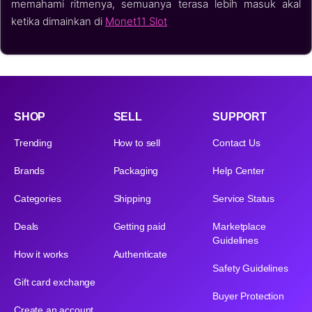
memahami ritmenya, semuanya terasa lebih masuk akal
ketika dimainkan di
Monet11 Slot
SHOP
SELL
SUPPORT
Trending
How to sell
Contact Us
Brands
Packaging
Help Center
Categories
Shipping
Service Status
Deals
Getting paid
Marketplace
Guidelines
How it works
Authenticate
Safety Guidelines
Gift card exchange
Buyer Protection
Create an account