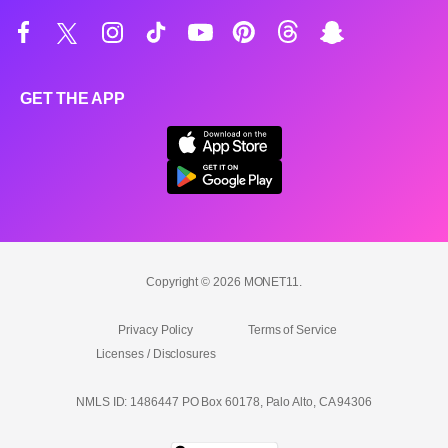
GET THE APP
Copyright © 2026 MONET11.
Privacy Policy
Terms of Service
Licenses / Disclosures
NMLS ID: 1486447 PO Box 60178, Palo Alto, CA 94306