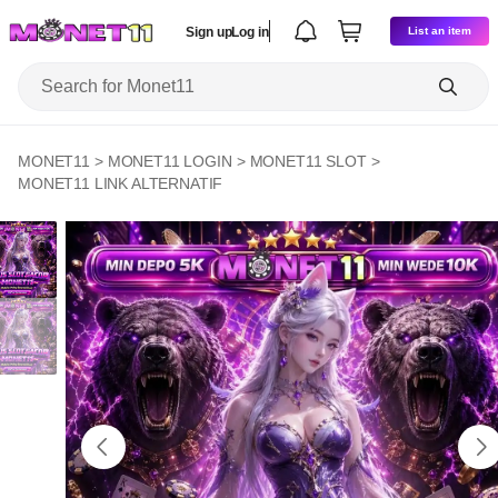
Sign up
Log in
List an item
MONET11
>
MONET11 LOGIN
>
MONET11 SLOT
>
MONET11 LINK ALTERNATIF