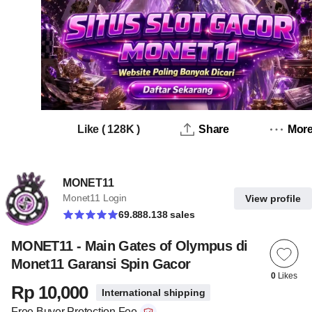
Like
(
128K
)
Share
Mor
MONET11
Monet11 Login
View profile
69.888.138 sales
MONET11 - Main Gates of Olympus di
Monet11 Garansi Spin Gacor
0
Likes
Rp 10,000
International shipping
Free Buyer Protection Fee