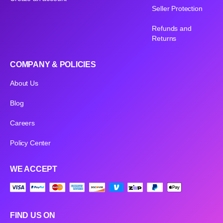
Seller Protection
Refunds and
Returns
COMPANY & POLICIES
About Us
Blog
Careers
Policy Center
WE ACCEPT
FIND US ON