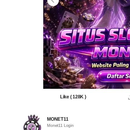
Like
(
128K
)
MONET11
Monet11 Login