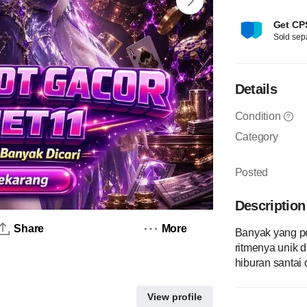
Get CPS
Sold sepa
Details
Condition
Category
Posted
Description
Share
More
Banyak yang pe
ritmenya unik d
hiburan santai
View profile