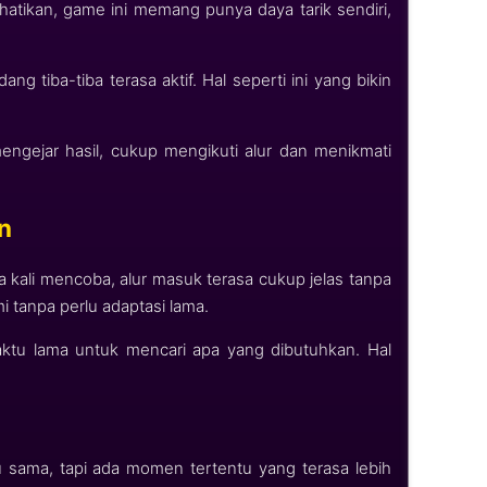
hatikan, game ini memang punya daya tarik sendiri,
 tiba-tiba terasa aktif. Hal seperti ini yang bikin
mengejar hasil, cukup mengikuti alur dan menikmati
n
kali mencoba, alur masuk terasa cukup jelas tanpa
 tanpa perlu adaptasi lama.
 waktu lama untuk mencari apa yang dibutuhkan. Hal
u sama, tapi ada momen tertentu yang terasa lebih