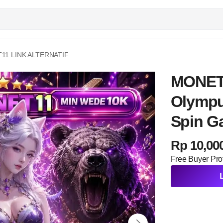
11 LINK ALTERNATIF
MONET1
Olympu
Spin G
Rp 10,00
Free Buyer Pro