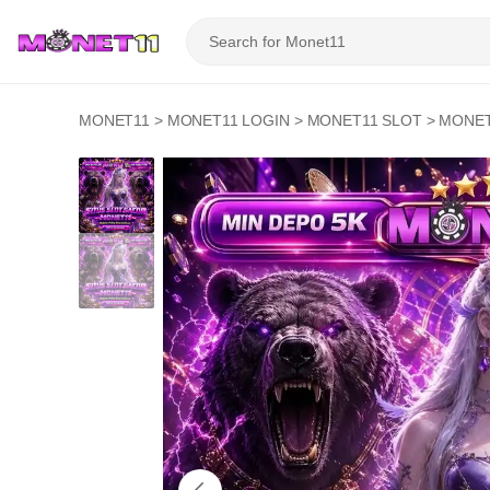
MONET11
>
MONET11 LOGIN
>
MONET11 SLOT
>
MONET