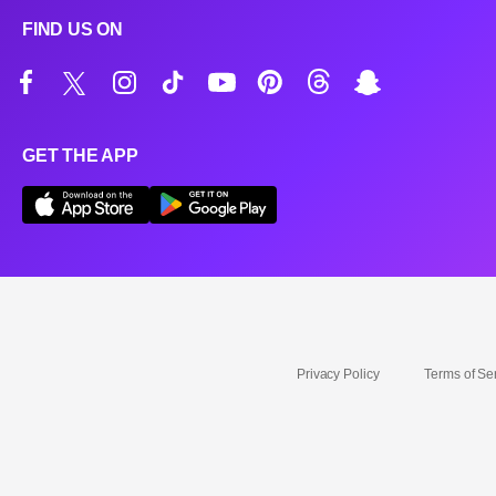
FIND US ON
GET THE APP
Privacy Policy
Terms of Se