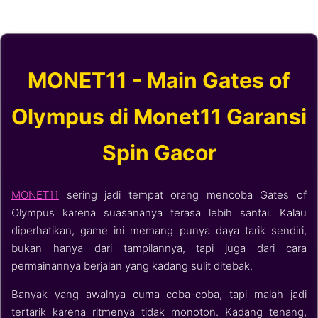
MONET11 - Main Gates of
Olympus di Monet11 Garansi
Spin Gacor
MONET11
sering jadi tempat orang mencoba Gates of
Olympus karena suasananya terasa lebih santai. Kalau
diperhatikan, game ini memang punya daya tarik sendiri,
bukan hanya dari tampilannya, tapi juga dari cara
permainannya berjalan yang kadang sulit ditebak.
Banyak yang awalnya cuma coba-coba, tapi malah jadi
tertarik karena ritmenya tidak monoton. Kadang tenang,