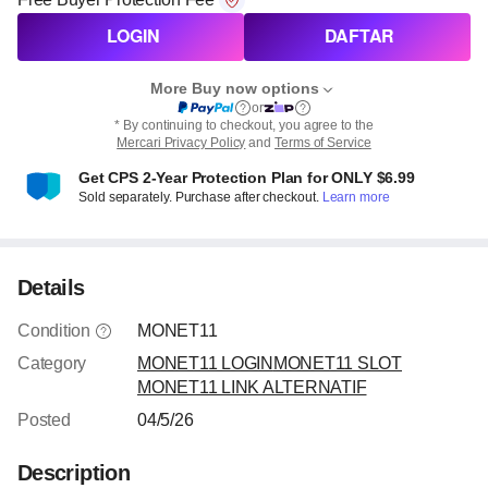
LOGIN
DAFTAR
More Buy now options
or
* By continuing to checkout, you agree to the
Mercari Privacy Policy
and
Terms of Service
Get CPS 2-Year Protection Plan for ONLY $6.99
Sold separately. Purchase after checkout.
Learn more
Details
Condition
MONET11
Category
MONET11 LOGIN
MONET11 SLOT
MONET11 LINK ALTERNATIF
Posted
04/5/26
Description