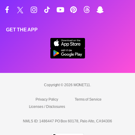
GET THE APP
Copyright © 2026 MONET11.
Privacy Policy
Terms of Service
Licenses / Disclosures
NMLS ID: 1486447 PO Box 60178, Palo Alto, CA 94306