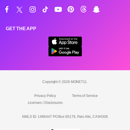
GET THE APP
Copyright © 2026 MONET11.
Privacy Policy
Terms of Service
Licenses / Disclosures
NMLS ID: 1486447 PO Box 60178, Palo Alto, CA 94306