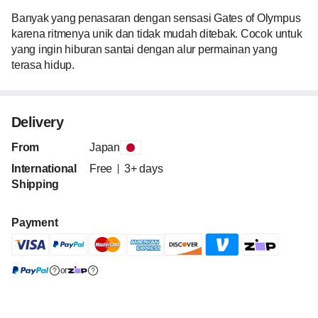
Banyak yang penasaran dengan sensasi Gates of Olympus 
karena ritmenya unik dan tidak mudah ditebak. Cocok untuk 
yang ingin hiburan santai dengan alur permainan yang 
terasa hidup.
Delivery
From
Japan
International
Free
3+ days
Shipping
Payment
or