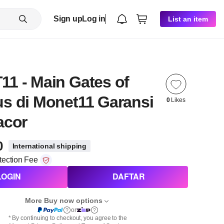
Sign up
Log in
List an item
1 - Main Gates of
s di Monet11 Garansi
0
Likes
acor
0
International shipping
tection Fee
LOGIN
DAFTAR
More Buy now options
or
* By continuing to checkout, you agree to the