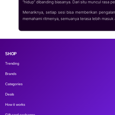
“hidup” dibanding biasanya. Dari situ muncul rasa 
Menariknya, setiap sesi bisa memberikan pengalama
memahami ritmenya, semuanya terasa lebih masuk a
SHOP
Trending
Brands
Categories
Deals
How it works
Gift card exchange