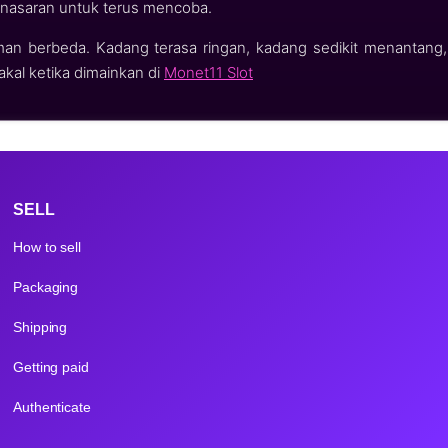
penasaran untuk terus mencoba.
n berbeda. Kadang terasa ringan, kadang sedikit menantang, tap
kal ketika dimainkan di
Monet11 Slot
SELL
How to sell
Packaging
Shipping
Getting paid
Authenticate