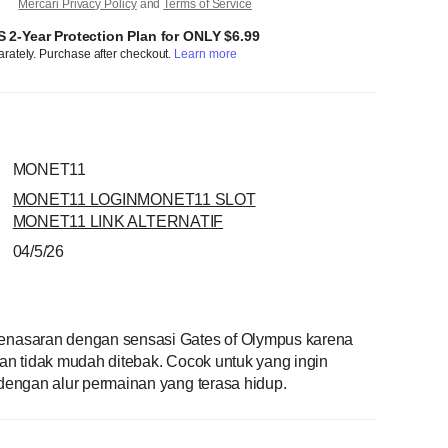
Mercari Privacy Policy
and
Terms of Service
 2-Year Protection Plan for ONLY $6.99
rately. Purchase after checkout.
Learn more
MONET11
MONET11 LOGIN
MONET11 SLOT
MONET11 LINK ALTERNATIF
04/5/26
nasaran dengan sensasi Gates of Olympus karena 
an tidak mudah ditebak. Cocok untuk yang ingin 
 dengan alur permainan yang terasa hidup.