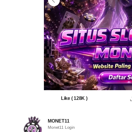
Like
(
128K
)
MONET11
Monet11 Login