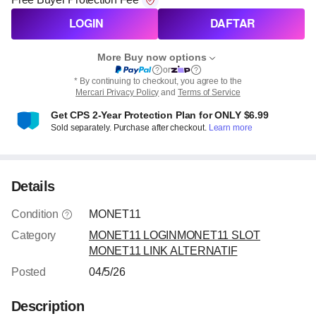
LOGIN
DAFTAR
More Buy now options
or
* By continuing to checkout, you agree to the
Mercari Privacy Policy
and
Terms of Service
Get CPS 2-Year Protection Plan for ONLY $6.99
Sold separately. Purchase after checkout.
Learn more
Details
Condition
MONET11
Category
MONET11 LOGIN
MONET11 SLOT
MONET11 LINK ALTERNATIF
Posted
04/5/26
Description