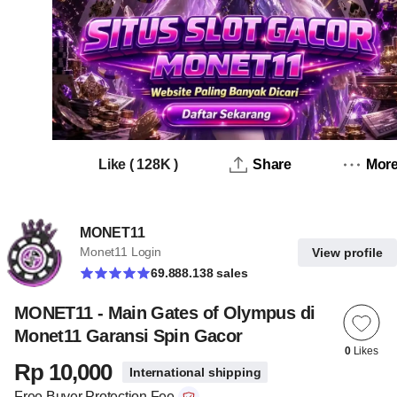
Like
(
128K
)
Share
Mor
MONET11
Monet11 Login
View profile
69.888.138 sales
MONET11 - Main Gates of Olympus di
Monet11 Garansi Spin Gacor
0
Likes
Rp 10,000
International shipping
Free Buyer Protection Fee