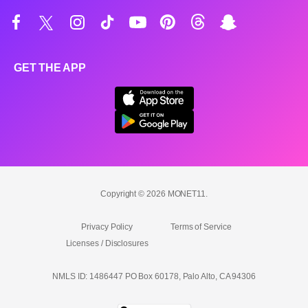
GET THE APP
Copyright © 2026 MONET11.
Privacy Policy
Terms of Service
Licenses / Disclosures
NMLS ID: 1486447 PO Box 60178, Palo Alto, CA 94306