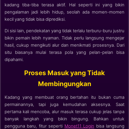
kadang tiba-tiba terasa aktif. Hal seperti ini yang bikin
pengalaman jadi lebih hidup, seolah ada momen-momen
kecil yang tidak bisa diprediksi.
Di sisi lain, pendekatan yang tidak terlalu terburu-buru justru
bikin pemain lebih nyaman. Tidak perlu langsung mengejar
hasil, cukup mengikuti alur dan menikmati prosesnya. Dari
situ biasanya mulai terasa pola yang pelan-pelan bisa
dipahami.
Proses Masuk yang Tidak
Membingungkan
Kadang yang membuat orang bertahan itu bukan cuma
permainannya, tapi juga kemudahan aksesnya. Saat
pertama kali mencoba, alur masuk terasa cukup jelas tanpa
banyak langkah yang bikin bingung. Bahkan untuk
pengguna baru, fitur seperti
Monet11 Login
bisa langsung