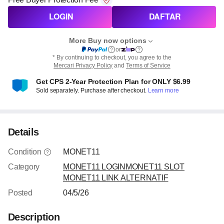
LOGIN
DAFTAR
More Buy now options
or
* By continuing to checkout, you agree to the
Mercari Privacy Policy
and
Terms of Service
Get CPS 2-Year Protection Plan for ONLY $6.99
Sold separately. Purchase after checkout.
Learn more
Details
Condition
MONET11
Category
MONET11 LOGIN
MONET11 SLOT
MONET11 LINK ALTERNATIF
Posted
04/5/26
Description