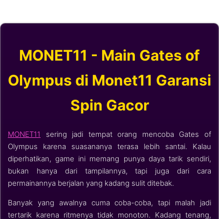
MONET11 - Main Gates of
Olympus di Monet11 Garansi
Spin Gacor
MONET11
sering jadi tempat orang mencoba Gates of
Olympus karena suasananya terasa lebih santai. Kalau
diperhatikan, game ini memang punya daya tarik sendiri,
bukan hanya dari tampilannya, tapi juga dari cara
permainannya berjalan yang kadang sulit ditebak.
Banyak yang awalnya cuma coba-coba, tapi malah jadi
tertarik karena ritmenya tidak monoton. Kadang tenang,