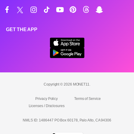
GET THE APP
Copyright © 2026 MONET11.
Privacy Policy
Terms of Service
Licenses / Disclosures
NMLS ID: 1486447 PO Box 60178, Palo Alto, CA 94306