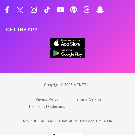
GET THE APP
Copyright © 2026 MONET11.
Privacy Policy
Terms of Service
Licenses / Disclosures
NMLS ID: 1486447 PO Box 60178, Palo Alto, CA 94306