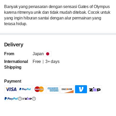
Banyak yang penasaran dengan sensasi Gates of Olympus 
karena ritmenya unik dan tidak mudah ditebak. Cocok untuk 
yang ingin hiburan santai dengan alur permainan yang 
terasa hidup.
Delivery
From
Japan
International
Free
3+ days
Shipping
Payment
or