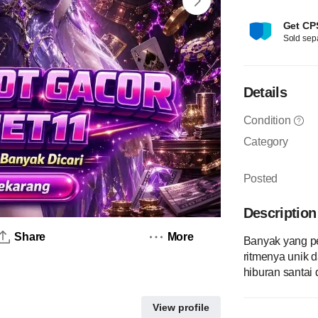
Get CPS
Sold sepa
Details
Condition
Category
Posted
Description
Share
More
Banyak yang pe
ritmenya unik d
hiburan santai
View profile