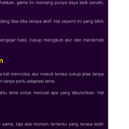
hatikan, game ini memang punya daya tarik sendiri,
 tiba-tiba terasa aktif. Hal seperti ini yang bikin
mengejar hasil, cukup mengikuti alur dan menikmati
n
kali mencoba, alur masuk terasa cukup jelas tanpa
 tanpa perlu adaptasi lama.
 waktu lama untuk mencari apa yang dibutuhkan. Hal
u sama, tapi ada momen tertentu yang terasa lebih