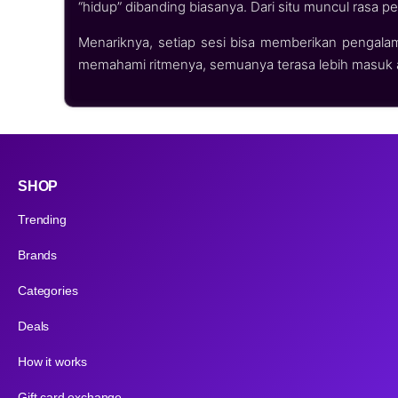
“hidup” dibanding biasanya. Dari situ muncul rasa 
Menariknya, setiap sesi bisa memberikan pengalama
memahami ritmenya, semuanya terasa lebih masuk a
SHOP
Trending
Brands
Categories
Deals
How it works
Gift card exchange