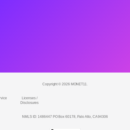
Copyright © 2026 MONET11.
rvice
Licenses /
Disclosures
NMLS ID: 1486447 PO Box 60178, Palo Alto, CA 94306