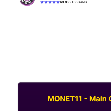
69.888.138 sales
MONET11 - Main G