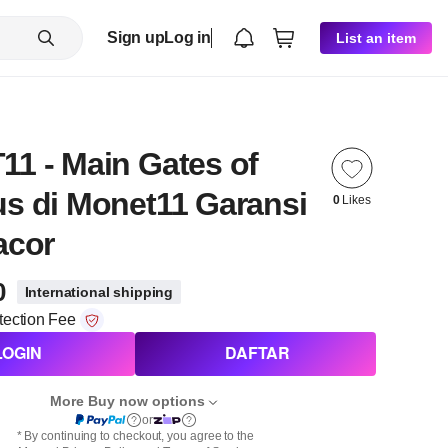
Sign up
Log in
List an item
1 - Main Gates of
s di Monet11 Garansi
0
Likes
acor
0
International shipping
tection Fee
LOGIN
DAFTAR
More Buy now options
or
* By continuing to checkout, you agree to the