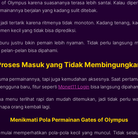
of Olympus karena suasananya terasa lebih santai. Kalau diper
rmainannya berjalan yang kadang sulit ditebak.
i tertarik karena ritmenya tidak monoton. Kadang tenang, kadang
n kecil yang tidak bisa diprediksi.
ru-buru justru bikin pemain lebih nyaman. Tidak perlu langsung 
g pelan-pelan bisa dipahami.
Proses Masuk yang Tidak Membingungka
a permainannya, tapi juga kemudahan aksesnya. Saat pertama 
engguna baru, fitur seperti
Monet11 Login
bisa langsung dipahami
mua menu terlihat rapi dan mudah ditemukan, jadi tidak perlu
enapa orang kembali lagi.
Menikmati Pola Permainan Gates of Olympus
 mulai memperhatikan pola-pola kecil yang muncul. Tidak selal