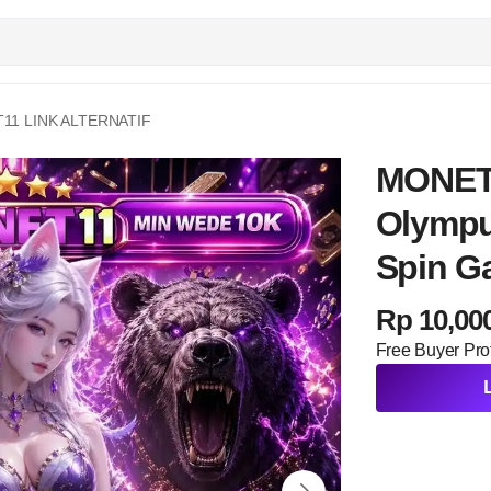
11 LINK ALTERNATIF
MONET1
Olympu
Spin G
Rp 10,00
Free Buyer Pro