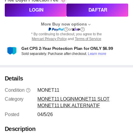
LOGIN
DAFTAR
More Buy now options
or
* By continuing to checkout, you agree to the
Mercari Privacy Policy
and
Terms of Service
Get CPS 2-Year Protection Plan for ONLY $6.99
Sold separately. Purchase after checkout.
Learn more
Details
Condition
MONET11
Category
MONET11 LOGIN
MONET11 SLOT
MONET11 LINK ALTERNATIF
Posted
04/5/26
Description