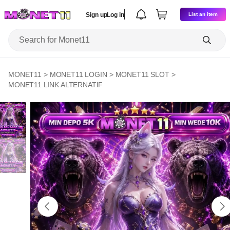
Sign up
Log in
List an item
MONET11
>
MONET11 LOGIN
>
MONET11 SLOT
>
MONET11 LINK ALTERNATIF