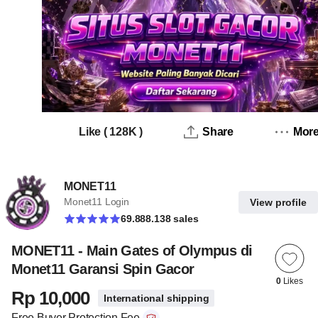
Like
(
128K
)
Share
Mor
MONET11
Monet11 Login
View profile
69.888.138 sales
MONET11 - Main Gates of Olympus di
Monet11 Garansi Spin Gacor
0
Likes
Rp 10,000
International shipping
Free Buyer Protection Fee