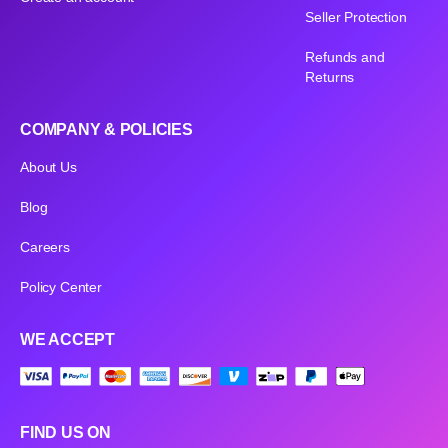
Seller Protection
Refunds and
Returns
COMPANY & POLICIES
About Us
Blog
Careers
Policy Center
WE ACCEPT
FIND US ON