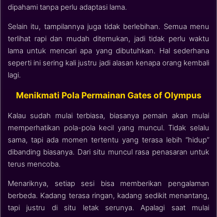
dipahami tanpa perlu adaptasi lama.
Selain itu, tampilannya juga tidak berlebihan. Semua menu
terlihat rapi dan mudah ditemukan, jadi tidak perlu waktu
lama untuk mencari apa yang dibutuhkan. Hal sederhana
seperti ini sering kali justru jadi alasan kenapa orang kembali
lagi.
Menikmati Pola Permainan Gates of Olympus
Kalau sudah mulai terbiasa, biasanya pemain akan mulai
memperhatikan pola-pola kecil yang muncul. Tidak selalu
sama, tapi ada momen tertentu yang terasa lebih “hidup”
dibanding biasanya. Dari situ muncul rasa penasaran untuk
terus mencoba.
Menariknya, setiap sesi bisa memberikan pengalaman
berbeda. Kadang terasa ringan, kadang sedikit menantang,
tapi justru di situ letak serunya. Apalagi saat mulai