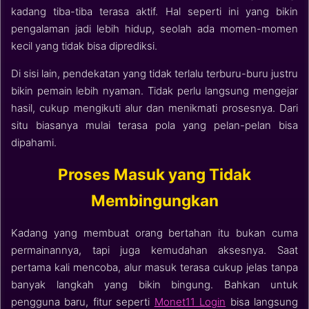
kadang tiba-tiba terasa aktif. Hal seperti ini yang bikin
pengalaman jadi lebih hidup, seolah ada momen-momen
kecil yang tidak bisa diprediksi.
Di sisi lain, pendekatan yang tidak terlalu terburu-buru justru
bikin pemain lebih nyaman. Tidak perlu langsung mengejar
hasil, cukup mengikuti alur dan menikmati prosesnya. Dari
situ biasanya mulai terasa pola yang pelan-pelan bisa
dipahami.
Proses Masuk yang Tidak
Membingungkan
Kadang yang membuat orang bertahan itu bukan cuma
permainannya, tapi juga kemudahan aksesnya. Saat
pertama kali mencoba, alur masuk terasa cukup jelas tanpa
banyak langkah yang bikin bingung. Bahkan untuk
pengguna baru, fitur seperti
Monet11 Login
bisa langsung