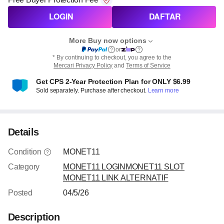
LOGIN
DAFTAR
More Buy now options
or
* By continuing to checkout, you agree to the
Mercari Privacy Policy
and
Terms of Service
Get CPS 2-Year Protection Plan for ONLY $6.99
Sold separately. Purchase after checkout.
Learn more
Details
Condition
MONET11
Category
MONET11 LOGIN
MONET11 SLOT
MONET11 LINK ALTERNATIF
Posted
04/5/26
Description