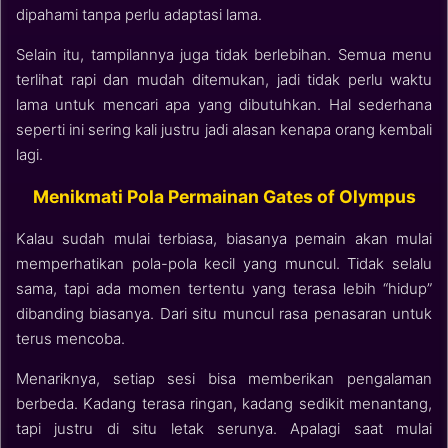
dipahami tanpa perlu adaptasi lama.
Selain itu, tampilannya juga tidak berlebihan. Semua menu
terlihat rapi dan mudah ditemukan, jadi tidak perlu waktu
lama untuk mencari apa yang dibutuhkan. Hal sederhana
seperti ini sering kali justru jadi alasan kenapa orang kembali
lagi.
Menikmati Pola Permainan Gates of Olympus
Kalau sudah mulai terbiasa, biasanya pemain akan mulai
memperhatikan pola-pola kecil yang muncul. Tidak selalu
sama, tapi ada momen tertentu yang terasa lebih “hidup”
dibanding biasanya. Dari situ muncul rasa penasaran untuk
terus mencoba.
Menariknya, setiap sesi bisa memberikan pengalaman
berbeda. Kadang terasa ringan, kadang sedikit menantang,
tapi justru di situ letak serunya. Apalagi saat mulai