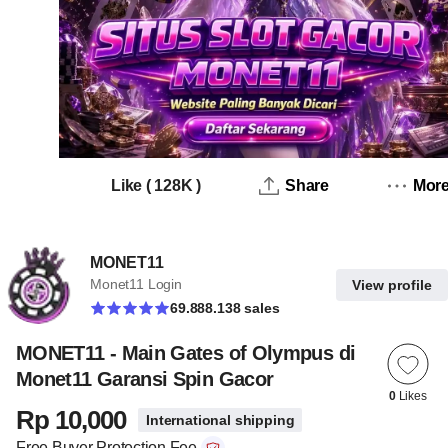
Like
(
128K
)
Share
Mor
MONET11
Monet11 Login
View profile
69.888.138 sales
MONET11 - Main Gates of Olympus di
Monet11 Garansi Spin Gacor
0
Likes
Rp 10,000
International shipping
Free Buyer Protection Fee