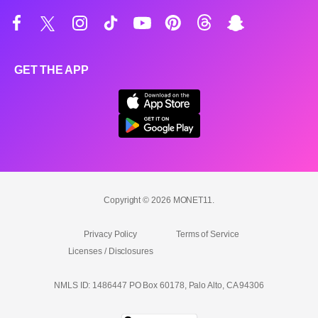
GET THE APP
Copyright © 2026 MONET11.
Privacy Policy
Terms of Service
Licenses / Disclosures
NMLS ID: 1486447 PO Box 60178, Palo Alto, CA 94306