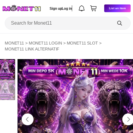
Sign up
Log in
List an item
MONET11
>
MONET11 LOGIN
>
MONET11 SLOT
>
MONET11 LINK ALTERNATIF