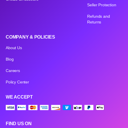
Seller Protection
Refunds and
Returns
COMPANY & POLICIES
About Us
Blog
Careers
Policy Center
WE ACCEPT
FIND US ON