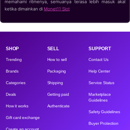
memahami ritmenya, semuanya terasa lebih masuk akal
ketika dimainkan di
Monet11 Slot
SHOP
SELL
SUPPORT
Trending
How to sell
Contact Us
Brands
Packaging
Help Center
Categories
Shipping
Service Status
Deals
Getting paid
Marketplace
Guidelines
How it works
Authenticate
Safety Guidelines
Gift card exchange
Buyer Protection
Create an account