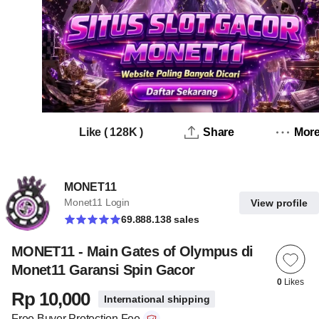
Like
(
128K
)
Share
Mor
MONET11
Monet11 Login
View profile
69.888.138 sales
MONET11 - Main Gates of Olympus di
Monet11 Garansi Spin Gacor
0
Likes
Rp 10,000
International shipping
Free Buyer Protection Fee