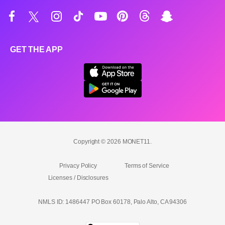
GET THE APP
Copyright © 2026 MONET11.
Privacy Policy
Terms of Service
Licenses / Disclosures
NMLS ID: 1486447 PO Box 60178, Palo Alto, CA 94306