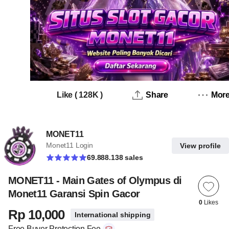
Like
(
128K
)
Share
Mor
MONET11
Monet11 Login
View profile
69.888.138 sales
MONET11 - Main Gates of Olympus di
Monet11 Garansi Spin Gacor
0
Likes
Rp 10,000
International shipping
Free Buyer Protection Fee