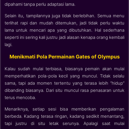
dipahami tanpa perlu adaptasi lama.
Selain itu, tampilannya juga tidak berlebihan. Semua menu
terlihat rapi dan mudah ditemukan, jadi tidak perlu waktu
lama untuk mencari apa yang dibutuhkan. Hal sederhana
seperti ini sering kali justru jadi alasan kenapa orang kembali
lagi.
Menikmati Pola Permainan Gates of Olympus
Kalau sudah mulai terbiasa, biasanya pemain akan mulai
memperhatikan pola-pola kecil yang muncul. Tidak selalu
sama, tapi ada momen tertentu yang terasa lebih “hidup”
dibanding biasanya. Dari situ muncul rasa penasaran untuk
terus mencoba.
Menariknya, setiap sesi bisa memberikan pengalaman
berbeda. Kadang terasa ringan, kadang sedikit menantang,
tapi justru di situ letak serunya. Apalagi saat mulai