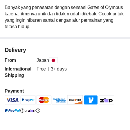
Banyak yang penasaran dengan sensasi Gates of Olympus 
karena ritmenya unik dan tidak mudah ditebak. Cocok untuk 
yang ingin hiburan santai dengan alur permainan yang 
terasa hidup.
Delivery
From
Japan
International
Free
3+ days
Shipping
Payment
or