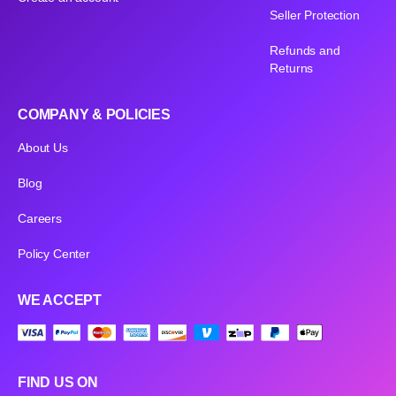
Seller Protection
Refunds and
Returns
COMPANY & POLICIES
About Us
Blog
Careers
Policy Center
WE ACCEPT
FIND US ON