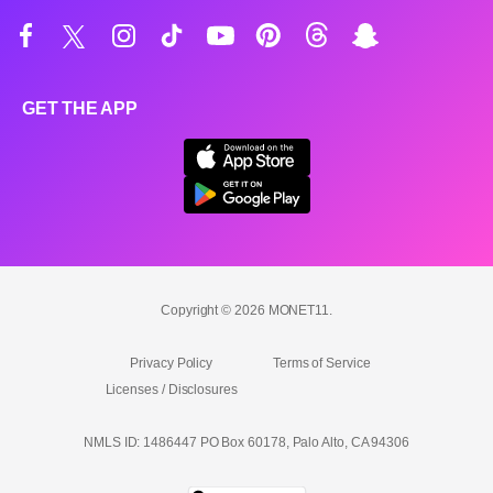
GET THE APP
Copyright © 2026 MONET11.
Privacy Policy
Terms of Service
Licenses / Disclosures
NMLS ID: 1486447 PO Box 60178, Palo Alto, CA 94306