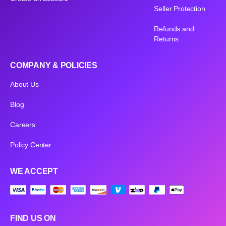
Seller Protection
Refunds and
Returns
COMPANY & POLICIES
About Us
Blog
Careers
Policy Center
WE ACCEPT
FIND US ON