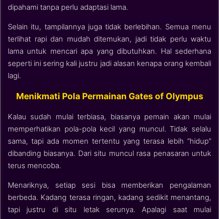
dipahami tanpa perlu adaptasi lama.
Selain itu, tampilannya juga tidak berlebihan. Semua menu
terlihat rapi dan mudah ditemukan, jadi tidak perlu waktu
lama untuk mencari apa yang dibutuhkan. Hal sederhana
seperti ini sering kali justru jadi alasan kenapa orang kembali
lagi.
Menikmati Pola Permainan Gates of Olympus
Kalau sudah mulai terbiasa, biasanya pemain akan mulai
memperhatikan pola-pola kecil yang muncul. Tidak selalu
sama, tapi ada momen tertentu yang terasa lebih “hidup”
dibanding biasanya. Dari situ muncul rasa penasaran untuk
terus mencoba.
Menariknya, setiap sesi bisa memberikan pengalaman
berbeda. Kadang terasa ringan, kadang sedikit menantang,
tapi justru di situ letak serunya. Apalagi saat mulai