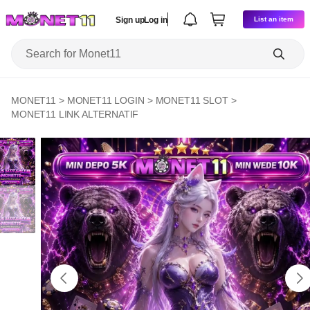
Sign up
Log in
List an item
MONET11
>
MONET11 LOGIN
>
MONET11 SLOT
>
MONET11 LINK ALTERNATIF