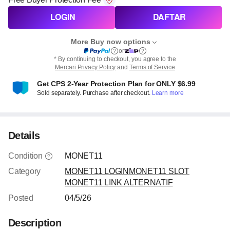
LOGIN
DAFTAR
More Buy now options
or
* By continuing to checkout, you agree to the
Mercari Privacy Policy
and
Terms of Service
Get CPS 2-Year Protection Plan for ONLY $6.99
Sold separately. Purchase after checkout.
Learn more
Details
Condition
MONET11
Category
MONET11 LOGIN
MONET11 SLOT
MONET11 LINK ALTERNATIF
Posted
04/5/26
Description