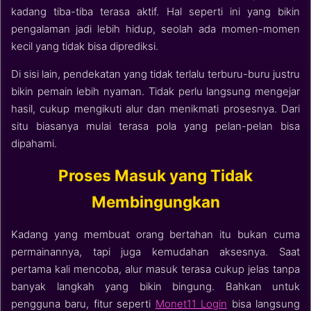
kadang tiba-tiba terasa aktif. Hal seperti ini yang bikin
pengalaman jadi lebih hidup, seolah ada momen-momen
kecil yang tidak bisa diprediksi.
Di sisi lain, pendekatan yang tidak terlalu terburu-buru justru
bikin pemain lebih nyaman. Tidak perlu langsung mengejar
hasil, cukup mengikuti alur dan menikmati prosesnya. Dari
situ biasanya mulai terasa pola yang pelan-pelan bisa
dipahami.
Proses Masuk yang Tidak
Membingungkan
Kadang yang membuat orang bertahan itu bukan cuma
permainannya, tapi juga kemudahan aksesnya. Saat
pertama kali mencoba, alur masuk terasa cukup jelas tanpa
banyak langkah yang bikin bingung. Bahkan untuk
pengguna baru, fitur seperti
Monet11 Login
bisa langsung