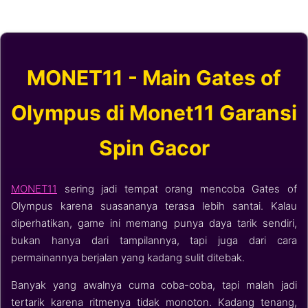
MONET11 - Main Gates of
Olympus di Monet11 Garansi
Spin Gacor
MONET11
sering jadi tempat orang mencoba Gates of
Olympus karena suasananya terasa lebih santai. Kalau
diperhatikan, game ini memang punya daya tarik sendiri,
bukan hanya dari tampilannya, tapi juga dari cara
permainannya berjalan yang kadang sulit ditebak.
Banyak yang awalnya cuma coba-coba, tapi malah jadi
tertarik karena ritmenya tidak monoton. Kadang tenang,