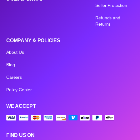
Seller Protection
Refunds and
Returns
COMPANY & POLICIES
About Us
Blog
Careers
Policy Center
WE ACCEPT
FIND US ON