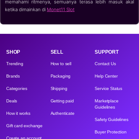
memahami ritmenya, semuanya terasa lebih masuk akal
ketika dimainkan di
Monet11 Slot
SHOP
SELL
SUPPORT
Trending
How to sell
Contact Us
Brands
Packaging
Help Center
Categories
Shipping
Service Status
Deals
Getting paid
Marketplace
Guidelines
How it works
Authenticate
Safety Guidelines
Gift card exchange
Buyer Protection
Create an account